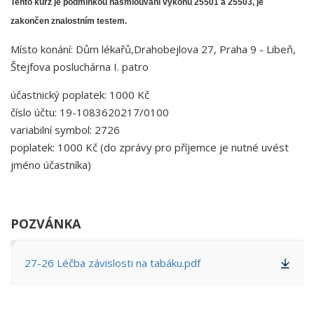
Tento kurz je podmínkou nasmlouvání výkonů 25501 a 25503, je
zakončen znalostním testem.
Místo konání: Dům lékařů,Drahobejlova 27, Praha 9 - Libeň,
Štejfova posluchárna I. patro
účastnický poplatek: 1000 Kč
číslo účtu: 19-1083620217/0100
variabilní symbol: 2726
poplatek: 1000 Kč (do zprávy pro příjemce je nutné uvést
jméno účastníka)
POZVÁNKA
27-26 Léčba závislosti na tabáku.pdf