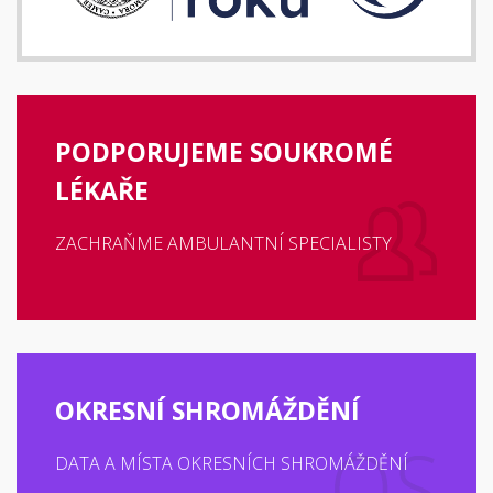
PODPORUJEME SOUKROMÉ
LÉKAŘE
ZACHRAŇME AMBULANTNÍ SPECIALISTY
OKRESNÍ SHROMÁŽDĚNÍ
DATA A MÍSTA OKRESNÍCH SHROMÁŽDĚNÍ