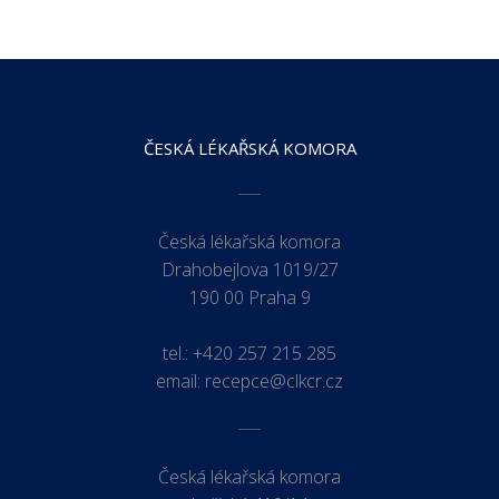
ČESKÁ LÉKAŘSKÁ KOMORA
Česká lékařská komora
Drahobejlova 1019/27
190 00 Praha 9
tel.:
+420 257 215 285
email:
recepce@clkcr.cz
Česká lékařská komora