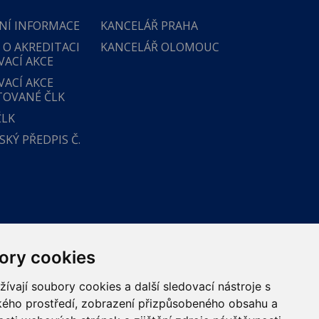
NÍ INFORMACE
KANCELÁŘ PRAHA
 O AKREDITACI
KANCELÁŘ OLOMOUC
VACÍ AKCE
VACÍ AKCE
TOVANÉ ČLK
ČLK
KÝ PŘEDPIS Č.
ory cookies
vají soubory cookies a další sledovací nástroje s
ského prostředí, zobrazení přizpůsobeného obsahu a