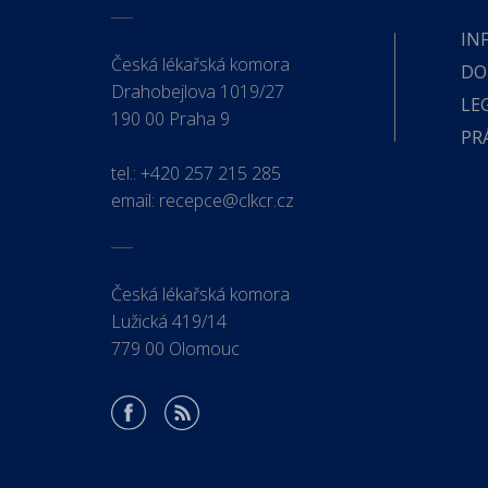
IN
Česká lékařská komora
DO
Drahobejlova 1019/27
LE
190 00 Praha 9
PR
tel.:
+420 257 215 285
email:
recepce@clkcr.cz
Česká lékařská komora
Lužická 419/14
779 00 Olomouc