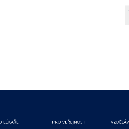
O LÉKAŘE
PRO VEŘEJNOST
VZDĚLÁV