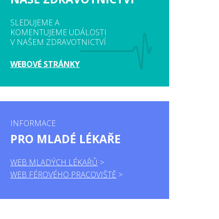
SLEDUJEME A
KOMENTUJEME UDÁLOSTI
V NAŠEM ZDRAVOTNICTVÍ
WEBOVÉ STRÁNKY
INFORMACE
PRO MLADÉ LÉKAŘE
WEB MLADÝCH LÉKAŘŮ
WEB FÉROVÉHO PRACOVIŠTĚ