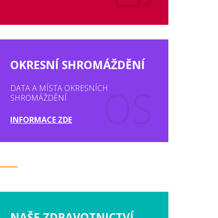
OKRESNÍ SHROMÁŽDĚNÍ
DATA A MÍSTA OKRESNÍCH
SHROMÁŽDĚNÍ
INFORMACE ZDE
NAŠE ZDRAVOTNICTVÍ