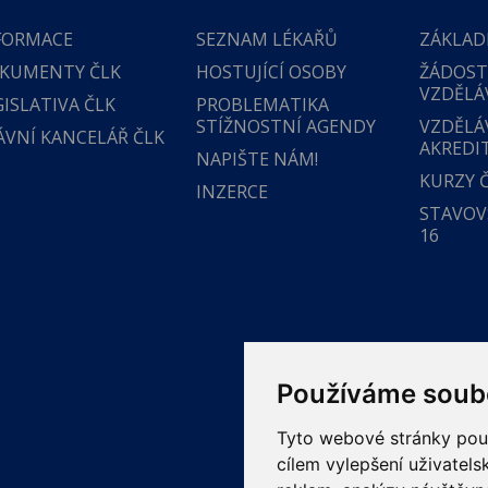
FORMACE
SEZNAM LÉKAŘŮ
ZÁKLAD
KUMENTY ČLK
HOSTUJÍCÍ OSOBY
ŽÁDOST
VZDĚLÁ
GISLATIVA ČLK
PROBLEMATIKA
STÍŽNOSTNÍ AGENDY
VZDĚLÁ
ÁVNÍ KANCELÁŘ ČLK
AKREDI
NAPIŠTE NÁM!
KURZY 
INZERCE
STAVOVS
16
Používáme soub
Tyto webové stránky použí
cílem vylepšení uživatel