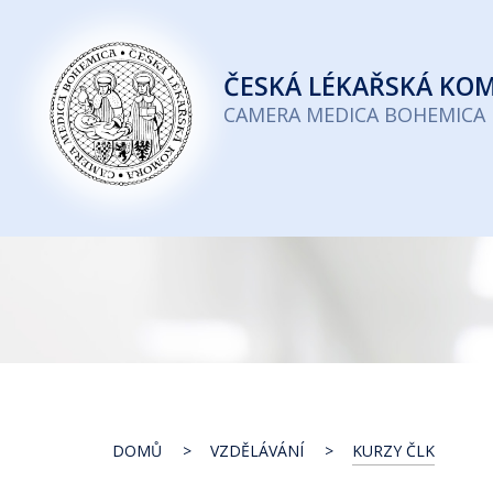
Česká
lékařská
ČESKÁ
LÉKAŘSKÁ KO
komora
CAMERA MEDICA BOHEMICA
DOMŮ
VZDĚLÁVÁNÍ
KURZY ČLK