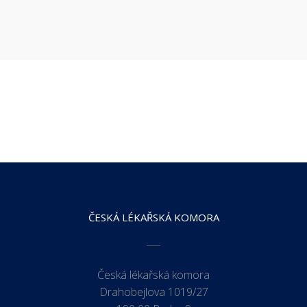
ČESKÁ LÉKAŘSKÁ KOMORA
Česká lékařská komora
Drahobejlova 1019/27