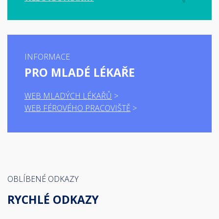
INFORMACE
PRO MLADÉ LÉKAŘE
WEB MLADÝCH LÉKAŘŮ
WEB FÉROVÉHO PRACOVIŠTĚ
OBLÍBENÉ ODKAZY
RYCHLÉ ODKAZY