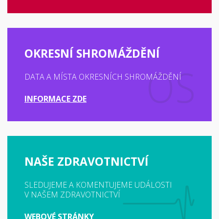
OKRESNÍ SHROMÁŽDĚNÍ
DATA A MÍSTA OKRESNÍCH SHROMÁŽDĚNÍ
INFORMACE ZDE
NAŠE ZDRAVOTNICTVÍ
SLEDUJEME A KOMENTUJEME UDÁLOSTI
V NAŠEM ZDRAVOTNICTVÍ
WEBOVÉ STRÁNKY