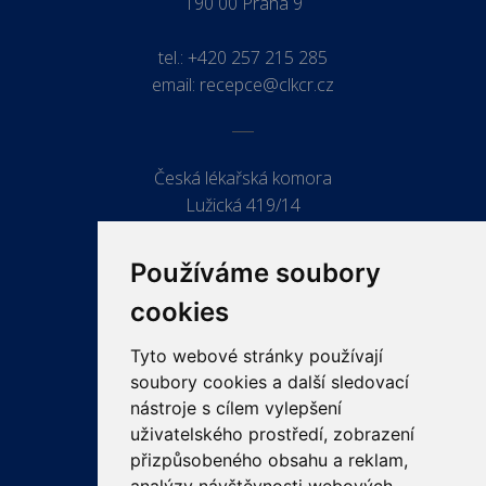
190 00 Praha 9
tel.:
+420 257 215 285
email:
recepce@clkcr.cz
Česká lékařská komora
Lužická 419/14
779 00 Olomouc
Používáme soubory
cookies
Tyto webové stránky používají
ODKAZY
soubory cookies a další sledovací
PRO LÉKAŘE
nástroje s cílem vylepšení
uživatelského prostředí, zobrazení
PRO VEŘEJNOST
přizpůsobeného obsahu a reklam,
VZDĚLÁVÁNÍ