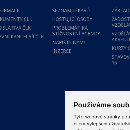
FORMACE
SEZNAM LÉKAŘŮ
ZÁKLAD
KUMENTY ČLK
HOSTUJÍCÍ OSOBY
ŽÁDOST
VZDĚLÁ
GISLATIVA ČLK
PROBLEMATIKA
STÍŽNOSTNÍ AGENDY
VZDĚLÁ
ÁVNÍ KANCELÁŘ ČLK
AKREDI
NAPIŠTE NÁM!
KURZY 
INZERCE
STAVOVS
16
Používáme soub
Tyto webové stránky použí
cílem vylepšení uživatel