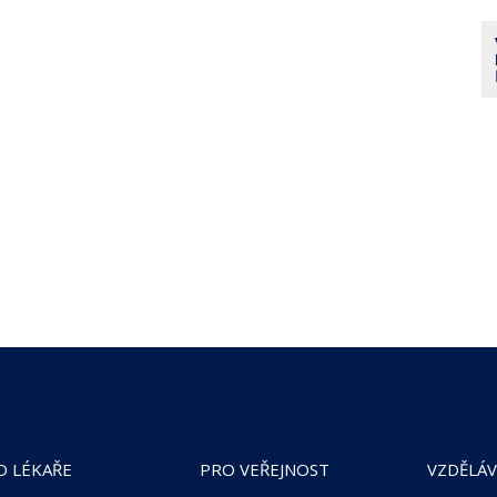
O LÉKAŘE
PRO VEŘEJNOST
VZDĚLÁV