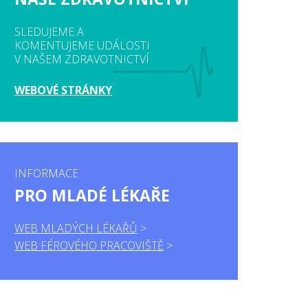
SLEDUJEME A
KOMENTUJEME UDÁLOSTI
V NAŠEM ZDRAVOTNICTVÍ
WEBOVÉ STRÁNKY
INFORMACE
PRO MLADÉ LÉKAŘE
WEB MLADÝCH LÉKAŘŮ
WEB FÉROVÉHO PRACOVIŠTĚ