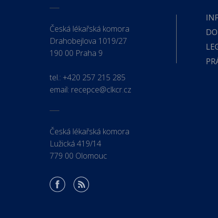
IN
Česká lékařská komora
DO
Drahobejlova 1019/27
LE
190 00 Praha 9
PR
tel.:
+420 257 215 285
email:
recepce@clkcr.cz
Česká lékařská komora
Lužická 419/14
779 00 Olomouc