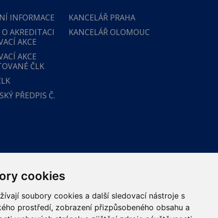
NÍ INFORMACE
KANCELÁŘ PRAHA
 O AKREDITACI
KANCELÁŘ OLOMOUC
VACÍ AKCE
VACÍ AKCE
TOVANÉ ČLK
ČLK
KÝ PŘEDPIS Č.
ory cookies
vají soubory cookies a další sledovací nástroje s
ského prostředí, zobrazení přizpůsobeného obsahu a