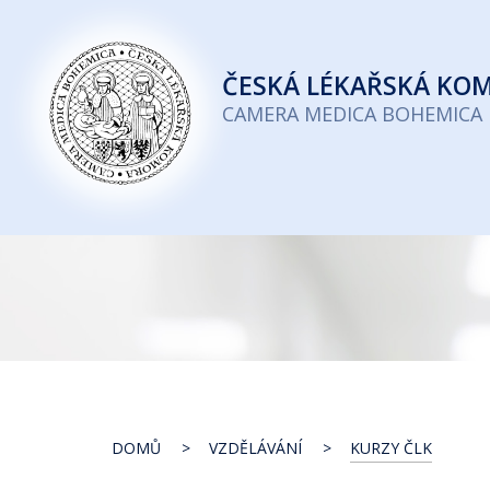
Česká
lékařská
ČESKÁ
LÉKAŘSKÁ KO
komora
CAMERA MEDICA BOHEMICA
DOMŮ
VZDĚLÁVÁNÍ
KURZY ČLK