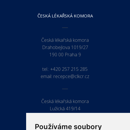
ČESKÁ LÉKAŘSKÁ KOMORA
Česká lékařská komora
Drahobejlova 1019/27
190 00 Praha 9
tel.:
+420 257 215 285
email:
recepce@clkcr.cz
Česká lékařská komora
Lužická 419/14
779 00 Olomouc
Používáme soubory