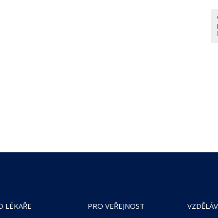
O LÉKAŘE
PRO VEŘEJNOST
VZDĚLÁV