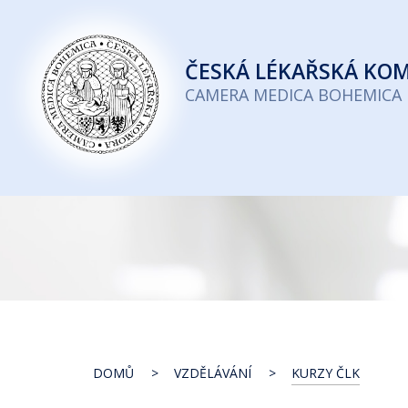
Česká
lékařská
ČESKÁ
LÉKAŘSKÁ KO
komora
CAMERA MEDICA BOHEMICA
DOMŮ
VZDĚLÁVÁNÍ
KURZY ČLK