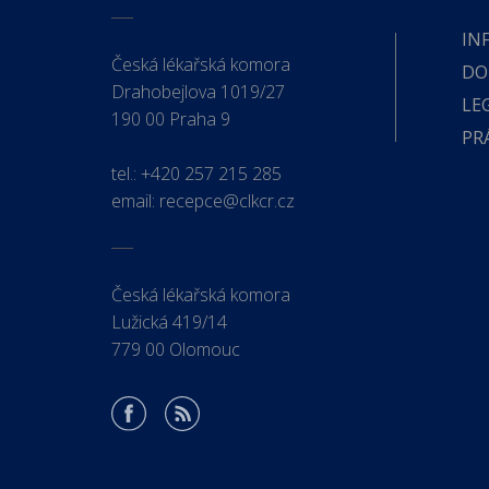
IN
Česká lékařská komora
DO
Drahobejlova 1019/27
LE
190 00 Praha 9
PR
tel.:
+420 257 215 285
email:
recepce@clkcr.cz
Česká lékařská komora
Lužická 419/14
779 00 Olomouc