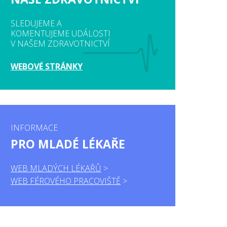
SLEDUJEME A
KOMENTUJEME UDÁLOSTI
V NAŠEM ZDRAVOTNICTVÍ
WEBOVÉ STRÁNKY
INFORMACE
PRO MLADÉ LÉKAŘE
WEB MLADÝCH LÉKAŘŮ
WEB FÉROVÉHO PRACOVIŠTĚ