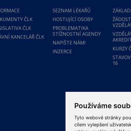
FORMACE
SEZNAM LÉKAŘŮ
ZÁKLAD
KUMENTY ČLK
HOSTUJÍCÍ OSOBY
ŽÁDOST
VZDĚLÁ
GISLATIVA ČLK
PROBLEMATIKA
STÍŽNOSTNÍ AGENDY
VZDĚLÁ
ÁVNÍ KANCELÁŘ ČLK
AKREDI
NAPIŠTE NÁM!
KURZY 
INZERCE
STAVOVS
16
Používáme soub
Tyto webové stránky použí
cílem vylepšení uživatel