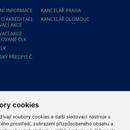
NÍ INFORMACE
KANCELÁŘ PRAHA
 O AKREDITACI
KANCELÁŘ OLOMOUC
VACÍ AKCE
VACÍ AKCE
TOVANÉ ČLK
ČLK
KÝ PŘEDPIS Č.
ory cookies
vají soubory cookies a další sledovací nástroje s
ského prostředí, zobrazení přizpůsobeného obsahu a