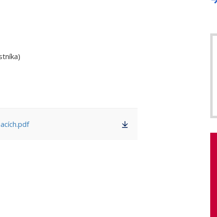
stníka)
uacích.pdf