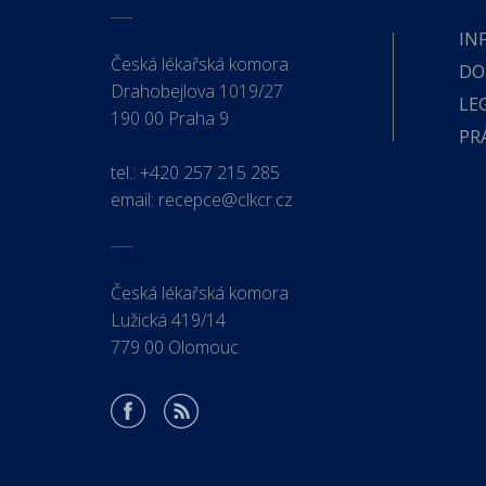
IN
Česká lékařská komora
DO
Drahobejlova 1019/27
LE
190 00 Praha 9
PR
tel.:
+420 257 215 285
email:
recepce@clkcr.cz
Česká lékařská komora
Lužická 419/14
779 00 Olomouc