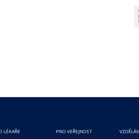
O LÉKAŘE
PRO VEŘEJNOST
VZDĚLÁV