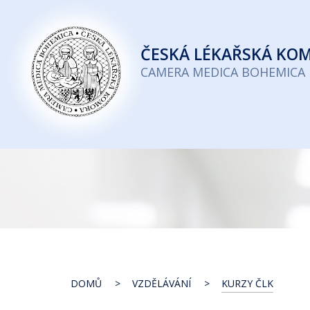
Česká
lékařská
ČESKÁ
LÉKAŘSKÁ KO
komora
CAMERA MEDICA BOHEMICA
DOMŮ
VZDĚLÁVÁNÍ
KURZY ČLK