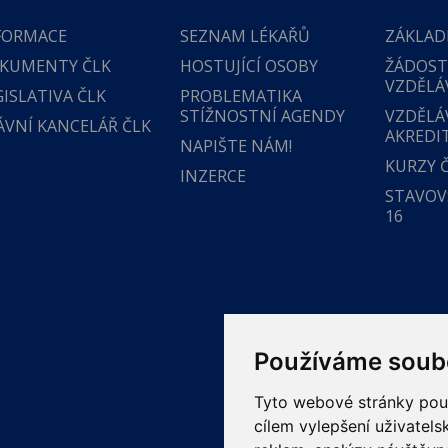
FORMACE
SEZNAM LÉKAŘŮ
ZÁKLAD
KUMENTY ČLK
HOSTUJÍCÍ OSOBY
ŽÁDOST
VZDĚLÁ
GISLATIVA ČLK
PROBLEMATIKA
STÍŽNOSTNÍ AGENDY
VZDĚLÁ
ÁVNÍ KANCELÁŘ ČLK
AKREDI
NAPIŠTE NÁM!
KURZY 
INZERCE
STAVOVS
16
Používáme soub
Tyto webové stránky použí
cílem vylepšení uživatel