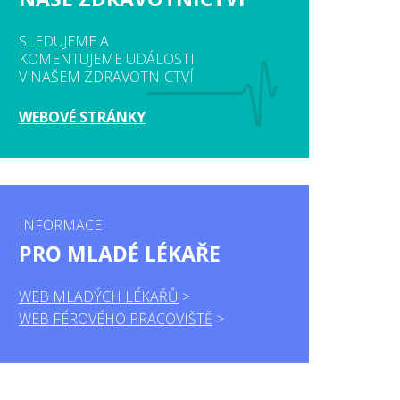
SLEDUJEME A
KOMENTUJEME UDÁLOSTI
V NAŠEM ZDRAVOTNICTVÍ
WEBOVÉ STRÁNKY
INFORMACE
PRO MLADÉ LÉKAŘE
WEB MLADÝCH LÉKAŘŮ
WEB FÉROVÉHO PRACOVIŠTĚ