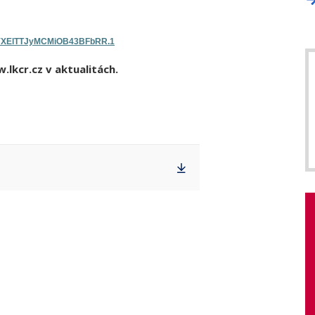
BYXElTTJyMCMiOB43BFbRR.1
lkcr.cz v aktualitách.