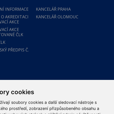
NÍ INFORMACE
KANCELÁŘ PRAHA
 O AKREDITACI
KANCELÁŘ OLOMOUC
VACÍ AKCE
VACÍ AKCE
TOVANÉ ČLK
ČLK
KÝ PŘEDPIS Č.
ory cookies
vají soubory cookies a další sledovací nástroje s
ského prostředí, zobrazení přizpůsobeného obsahu a