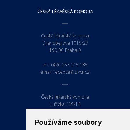
ČESKÁ LÉKAŘSKÁ KOMORA
Česká lékařská komora
Drahobejlova 1019/27
190 00 Praha 9
tel.:
+420 257 215 285
email:
recepce@clkcr.cz
Česká lékařská komora
Lužická 419/14
779 00 Olomouc
Používáme soubory