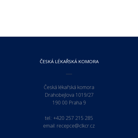
ČESKÁ LÉKAŘSKÁ KOMORA
Česká lékařská komora
Drahobejlova 1019/27
190 00 Praha 9
tel.:
+420 257 215 285
email:
recepce@clkcr.cz