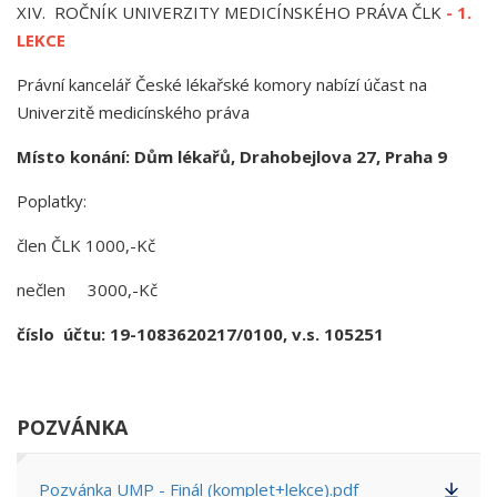
XIV. ROČNÍK UNIVERZITY MEDICÍNSKÉHO PRÁVA ČLK
- 1.
LEKCE
Právní kancelář České lékařské komory nabízí účast na
Univerzitě medicínského práva
Místo konání: Dům lékařů, Drahobejlova 27, Praha 9
Poplatky:
člen ČLK 1000,-Kč
nečlen 3000,-Kč
číslo účtu: 19-1083620217/0100, v.s. 10525
1
POZVÁNKA
Pozvánka UMP - Finál (komplet+lekce).pdf