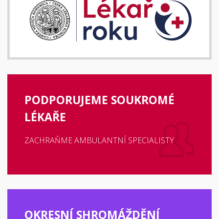
PODPORUJEME SOUKROMÉ
LÉKAŘE
ZACHRAŇME AMBULANTNÍ SPECIALISTY
OKRESNÍ SHROMÁŽDĚNÍ