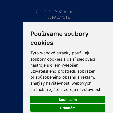
Česká lékařská komora
Lužická 419/14
779 00 Olomouc
Používáme soubory
cookies
Tyto webové stránky používají
ODKAZY
soubory cookies a další sledovací
PRO LÉKAŘE
nástroje s cílem vylepšení
uživatelského prostředí, zobrazení
PRO VEŘEJNOST
přizpůsobeného obsahu a reklam,
VZDĚLÁVÁNÍ
analýzy návštěvnosti webových
stránek a zjištění zdroje návštěvnosti.
Souhlasím
Odmítám