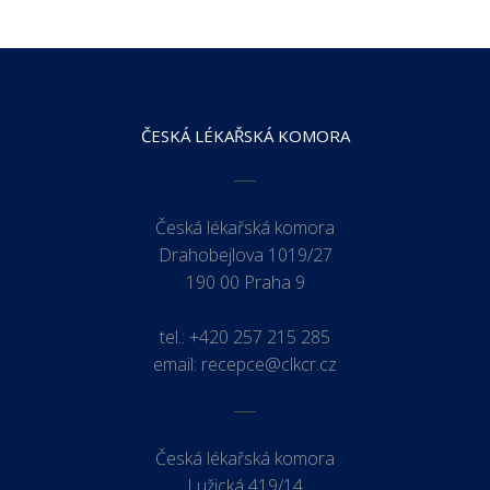
ČESKÁ LÉKAŘSKÁ KOMORA
Česká lékařská komora
Drahobejlova 1019/27
190 00 Praha 9
tel.:
+420 257 215 285
email:
recepce@clkcr.cz
Česká lékařská komora
Lužická 419/14