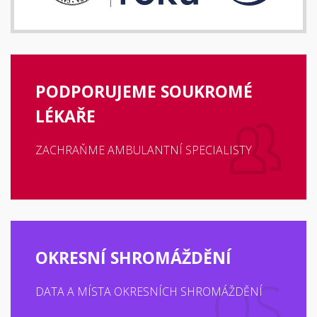
PODPORUJEME SOUKROMÉ
LÉKAŘE
ZACHRAŇME AMBULANTNÍ SPECIALISTY
OKRESNÍ SHROMÁŽDĚNÍ
DATA A MÍSTA OKRESNÍCH SHROMÁŽDĚNÍ