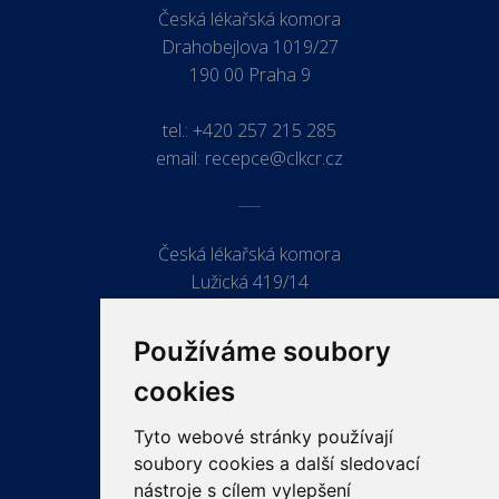
Česká lékařská komora
Drahobejlova 1019/27
190 00 Praha 9
tel.:
+420 257 215 285
email:
recepce@clkcr.cz
Česká lékařská komora
Lužická 419/14
779 00 Olomouc
Používáme soubory
cookies
Tyto webové stránky používají
ODKAZY
soubory cookies a další sledovací
PRO LÉKAŘE
nástroje s cílem vylepšení