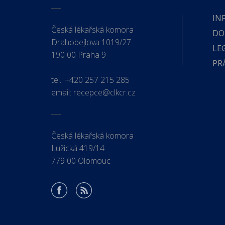
IN
Česká lékařská komora
DO
Drahobejlova 1019/27
LE
190 00 Praha 9
PR
tel.:
+420 257 215 285
email:
recepce@clkcr.cz
Česká lékařská komora
Lužická 419/14
779 00 Olomouc