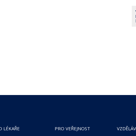
O LÉKAŘE
PRO VEŘEJNOST
VZDĚLÁV