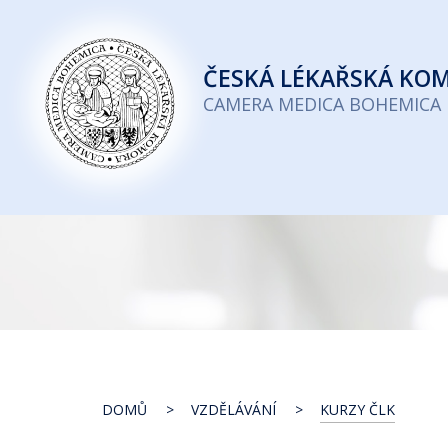
Česká
lékařská
ČESKÁ
LÉKAŘSKÁ KO
komora
CAMERA MEDICA BOHEMICA
DOMŮ
VZDĚLÁVÁNÍ
KURZY ČLK