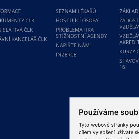
FORMACE
SEZNAM LÉKAŘŮ
ZÁKLAD
KUMENTY ČLK
HOSTUJÍCÍ OSOBY
ŽÁDOST
VZDĚLÁ
GISLATIVA ČLK
PROBLEMATIKA
STÍŽNOSTNÍ AGENDY
VZDĚLÁ
ÁVNÍ KANCELÁŘ ČLK
AKREDI
NAPIŠTE NÁM!
KURZY 
INZERCE
STAVOVS
16
Používáme soub
Tyto webové stránky použí
cílem vylepšení uživatel