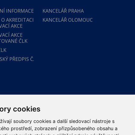
NÍ INFORMACE
KANCELÁŘ PRAHA
 O AKREDITACI
KANCELÁŘ OLOMOUC
VACÍ AKCE
VACÍ AKCE
TOVANÉ ČLK
ČLK
KÝ PŘEDPIS Č.
ory cookies
vají soubory cookies a další sledovací nástroje s
ského prostředí, zobrazení přizpůsobeného obsahu a