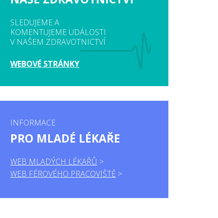
SLEDUJEME A
KOMENTUJEME UDÁLOSTI
V NAŠEM ZDRAVOTNICTVÍ
WEBOVÉ STRÁNKY
INFORMACE
PRO MLADÉ LÉKAŘE
WEB MLADÝCH LÉKAŘŮ
WEB FÉROVÉHO PRACOVIŠTĚ