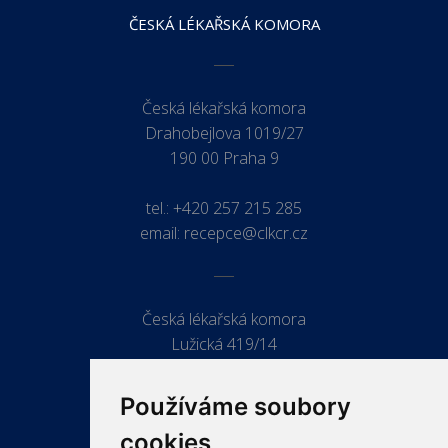
ČESKÁ LÉKAŘSKÁ KOMORA
Česká lékařská komora
Drahobejlova 1019/27
190 00 Praha 9
tel.:
+420 257 215 285
email:
recepce@clkcr.cz
Česká lékařská komora
Lužická 419/14
779 00 Olomouc
Používáme soubory
cookies