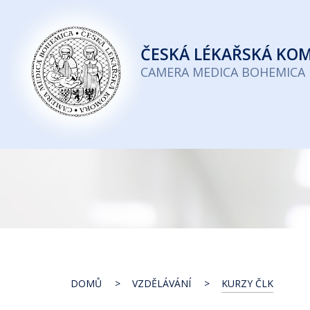
Česká
lékařská
ČESKÁ
LÉKAŘSKÁ KO
komora
CAMERA MEDICA BOHEMICA
DOMŮ
VZDĚLÁVÁNÍ
KURZY ČLK