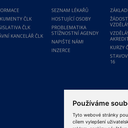
FORMACE
SEZNAM LÉKAŘŮ
ZÁKLAD
KUMENTY ČLK
HOSTUJÍCÍ OSOBY
ŽÁDOST
VZDĚLÁ
GISLATIVA ČLK
PROBLEMATIKA
STÍŽNOSTNÍ AGENDY
VZDĚLÁ
ÁVNÍ KANCELÁŘ ČLK
AKREDI
NAPIŠTE NÁM!
KURZY 
INZERCE
STAVOVS
16
Používáme soub
Tyto webové stránky použí
cílem vylepšení uživatel