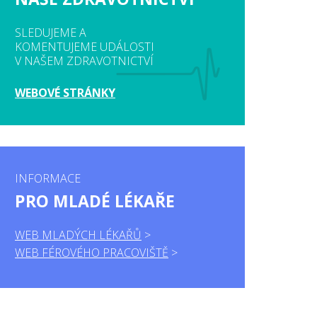
SLEDUJEME A
KOMENTUJEME UDÁLOSTI
V NAŠEM ZDRAVOTNICTVÍ
WEBOVÉ STRÁNKY
INFORMACE
PRO MLADÉ LÉKAŘE
WEB MLADÝCH LÉKAŘŮ
WEB FÉROVÉHO PRACOVIŠTĚ