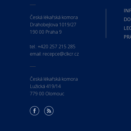
IN
Česká lékařská komora
DO
Drahobejlova 1019/27
LE
190 00 Praha 9
PR
tel.:
+420 257 215 285
email:
recepce@clkcr.cz
Česká lékařská komora
Lužická 419/14
779 00 Olomouc