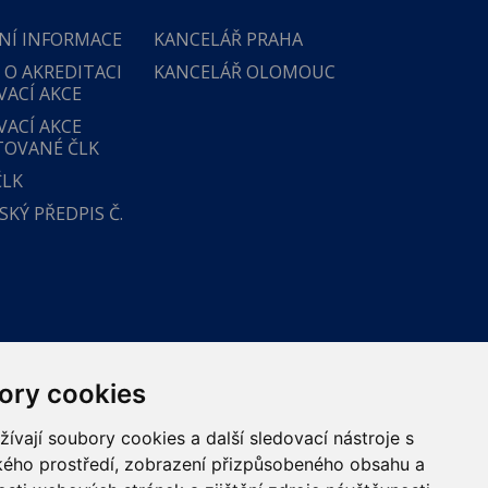
NÍ INFORMACE
KANCELÁŘ PRAHA
 O AKREDITACI
KANCELÁŘ OLOMOUC
VACÍ AKCE
VACÍ AKCE
TOVANÉ ČLK
ČLK
KÝ PŘEDPIS Č.
ory cookies
vají soubory cookies a další sledovací nástroje s
ského prostředí, zobrazení přizpůsobeného obsahu a