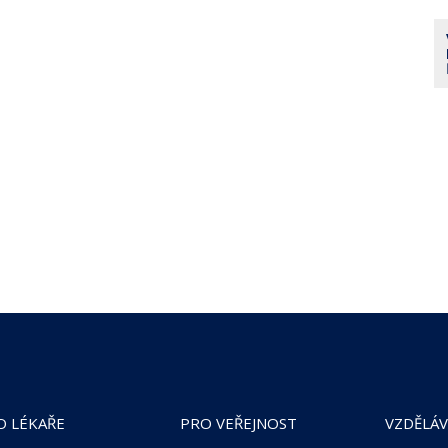
O LÉKAŘE
PRO VEŘEJNOST
VZDĚLÁV