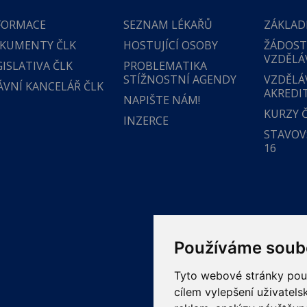
FORMACE
SEZNAM LÉKAŘŮ
ZÁKLAD
KUMENTY ČLK
HOSTUJÍCÍ OSOBY
ŽÁDOST
VZDĚLÁ
GISLATIVA ČLK
PROBLEMATIKA
STÍŽNOSTNÍ AGENDY
VZDĚLÁ
ÁVNÍ KANCELÁŘ ČLK
AKREDI
NAPIŠTE NÁM!
KURZY 
INZERCE
STAVOVS
16
Používáme soub
Tyto webové stránky použí
cílem vylepšení uživatel