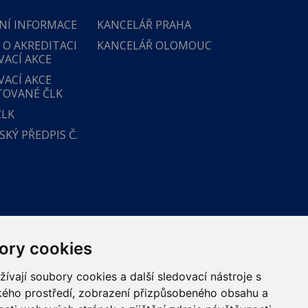
NÍ INFORMACE
KANCELÁŘ PRAHA
 O AKREDITACI
KANCELÁŘ OLOMOUC
VACÍ AKCE
VACÍ AKCE
TOVANÉ ČLK
ČLK
KÝ PŘEDPIS Č.
ory cookies
vají soubory cookies a další sledovací nástroje s
ského prostředí, zobrazení přizpůsobeného obsahu a