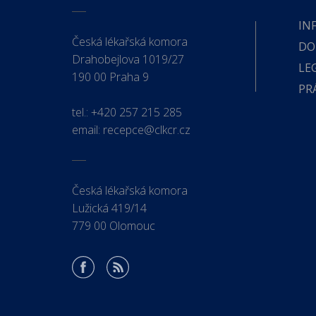
IN
Česká lékařská komora
DO
Drahobejlova 1019/27
LE
190 00 Praha 9
PR
tel.:
+420 257 215 285
email:
recepce@clkcr.cz
Česká lékařská komora
Lužická 419/14
779 00 Olomouc