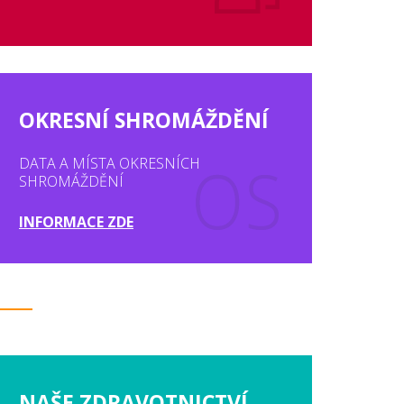
OKRESNÍ SHROMÁŽDĚNÍ
DATA A MÍSTA OKRESNÍCH
SHROMÁŽDĚNÍ
INFORMACE ZDE
NAŠE ZDRAVOTNICTVÍ