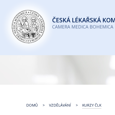
Česká
lékařská
ČESKÁ
LÉKAŘSKÁ KO
komora
CAMERA MEDICA BOHEMICA
DOMŮ
VZDĚLÁVÁNÍ
KURZY ČLK