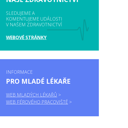
SLEDUJEME A
KOMENTUJEME UDÁLOSTI
V NAŠEM ZDRAVOTNICTVÍ
WEBOVÉ STRÁNKY
INFORMACE
PRO MLADÉ LÉKAŘE
WEB MLADÝCH LÉKAŘŮ
WEB FÉROVÉHO PRACOVIŠTĚ