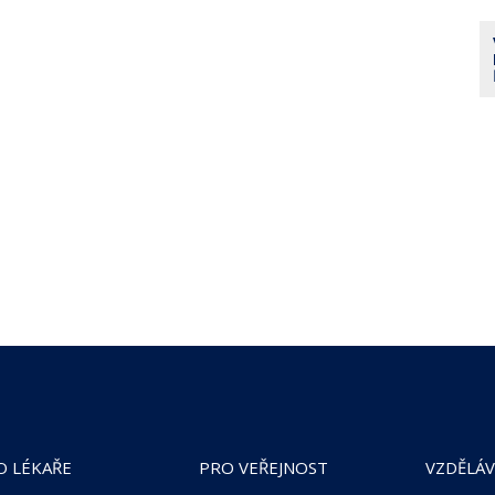
O LÉKAŘE
PRO VEŘEJNOST
VZDĚLÁV