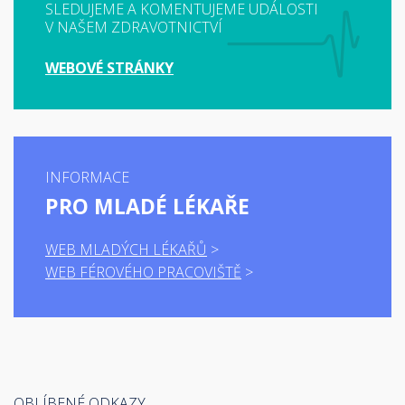
SLEDUJEME A KOMENTUJEME UDÁLOSTI
V NAŠEM ZDRAVOTNICTVÍ
WEBOVÉ STRÁNKY
INFORMACE
PRO MLADÉ LÉKAŘE
WEB MLADÝCH LÉKAŘŮ
WEB FÉROVÉHO PRACOVIŠTĚ
OBLÍBENÉ ODKAZY