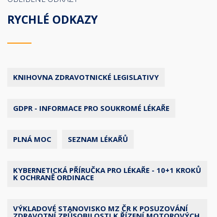
RYCHLÉ ODKAZY
KNIHOVNA ZDRAVOTNICKÉ LEGISLATIVY
GDPR - INFORMACE PRO SOUKROMÉ LÉKAŘE
PLNÁ MOC
SEZNAM LÉKAŘŮ
KYBERNETICKÁ PŘÍRUČKA PRO LÉKAŘE - 10+1 KROKŮ
K OCHRANĚ ORDINACE
VÝKLADOVÉ STANOVISKO MZ ČR K POSUZOVÁNÍ
ZDRAVOTNÍ ZPŮSOBILOSTI K ŘÍZENÍ MOTOROVÝCH