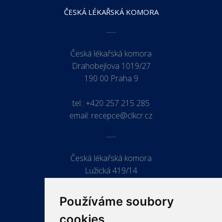
ČESKÁ LÉKAŘSKÁ KOMORA
Česká lékařská komora
Drahobejlova 1019/27
190 00 Praha 9
tel.:
+420 257 215 285
email:
recepce@clkcr.cz
Česká lékařská komora
Lužická 419/14
779 00 Olomouc
Používáme soubory
cookies