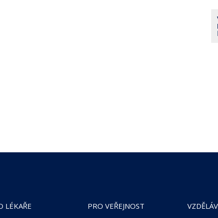
O LÉKAŘE
PRO VEŘEJNOST
VZDĚLÁV