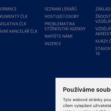
FORMACE
SEZNAM LÉKAŘŮ
ZÁKLAD
KUMENTY ČLK
HOSTUJÍCÍ OSOBY
ŽÁDOST
VZDĚLÁ
GISLATIVA ČLK
PROBLEMATIKA
STÍŽNOSTNÍ AGENDY
VZDĚLÁ
ÁVNÍ KANCELÁŘ ČLK
AKREDI
NAPIŠTE NÁM!
KURZY 
INZERCE
STAVOVS
16
Používáme soub
Tyto webové stránky použí
cílem vylepšení uživatel