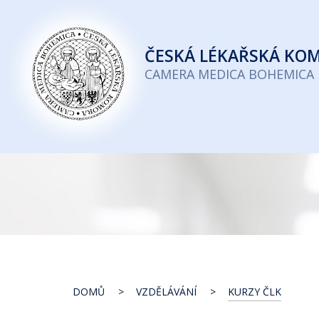
Česká
lékařská
ČESKÁ
LÉKAŘSKÁ KO
komora
CAMERA MEDICA BOHEMICA
DOMŮ
VZDĚLÁVÁNÍ
KURZY ČLK