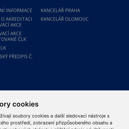
NÍ INFORMACE
KANCELÁŘ PRAHA
 O AKREDITACI
KANCELÁŘ OLOMOUC
VACÍ AKCE
VACÍ AKCE
TOVANÉ ČLK
ČLK
KÝ PŘEDPIS Č.
ory cookies
vají soubory cookies a další sledovací nástroje s
ského prostředí, zobrazení přizpůsobeného obsahu a