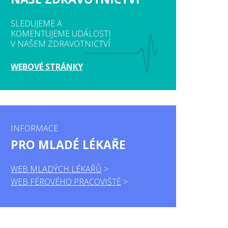
SLEDUJEME A
KOMENTUJEME UDÁLOSTI
V NAŠEM ZDRAVOTNICTVÍ
WEBOVÉ STRÁNKY
INFORMACE
PRO MLADÉ LÉKAŘE
WEB MLADÝCH LÉKAŘŮ
WEB FÉROVÉHO PRACOVIŠTĚ