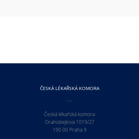
ČESKÁ LÉKAŘSKÁ KOMORA
Česká lékařská komora
Drahobejlova 1019/27
190 00 Praha 9