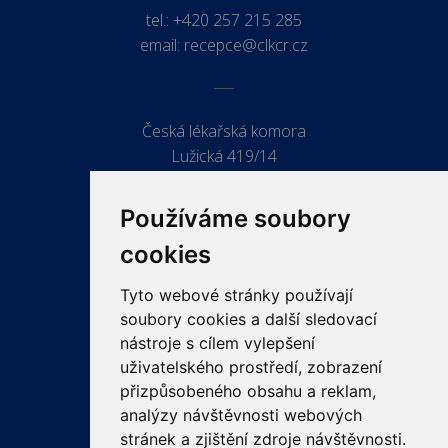
tel.:
+420 257 215 285
email:
recepce@clkcr.cz
Česká lékařská komora
Lužická 419/14
779 00 Olomouc
Používáme soubory
cookies
Tyto webové stránky používají
ODKAZY
soubory cookies a další sledovací
PRO LÉKAŘE
nástroje s cílem vylepšení
uživatelského prostředí, zobrazení
PRO VEŘEJNOST
přizpůsobeného obsahu a reklam,
VZDĚLÁVÁNÍ
analýzy návštěvnosti webových
stránek a zjištění zdroje návštěvnosti.