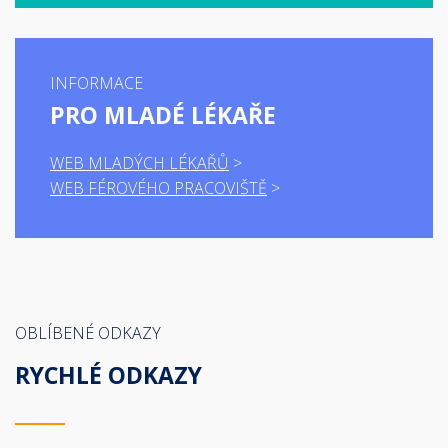
INFORMACE
PRO MLADÉ LÉKAŘE
WEB MLADÝCH LÉKAŘŮ
WEB FÉROVÉHO PRACOVIŠTĚ
OBLÍBENÉ ODKAZY
RYCHLÉ ODKAZY