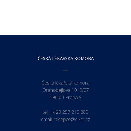
ČESKÁ LÉKAŘSKÁ KOMORA
Česká lékařská komora
Drahobejlova 1019/27
190 00 Praha 9
tel.:
+420 257 215 285
email:
recepce@clkcr.cz