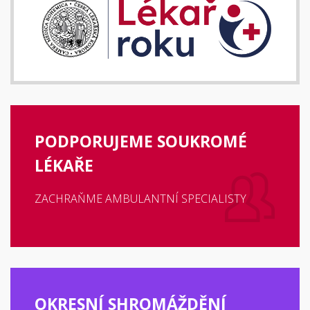
PODPORUJEME SOUKROMÉ
LÉKAŘE
ZACHRAŇME AMBULANTNÍ SPECIALISTY
OKRESNÍ SHROMÁŽDĚNÍ