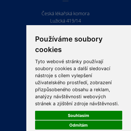
Česká lékařská komora
Lužická 419/14
779 00 Olomouc
Používáme soubory
cookies
Tyto webové stránky používají
ODKAZY
soubory cookies a další sledovací
PRO LÉKAŘE
nástroje s cílem vylepšení
uživatelského prostředí, zobrazení
PRO VEŘEJNOST
přizpůsobeného obsahu a reklam,
VZDĚLÁVÁNÍ
analýzy návštěvnosti webových
stránek a zjištění zdroje návštěvnosti.
Souhlasím
Odmítám