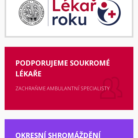
PODPORUJEME SOUKROMÉ
LÉKAŘE
ZACHRAŇME AMBULANTNÍ SPECIALISTY
OKRESNÍ SHROMÁŽDĚNÍ