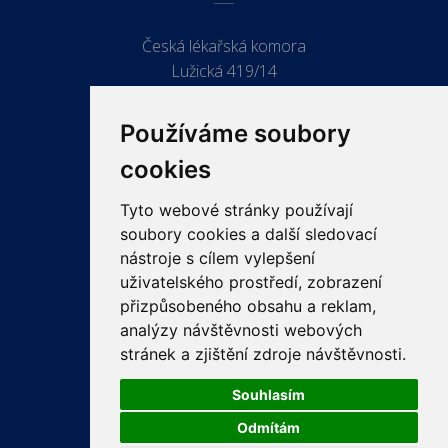
Česká lékařská komora
Lužická 419/14
779 00 Olomouc
Používáme soubory
cookies
Tyto webové stránky používají
ODKAZY
soubory cookies a další sledovací
PRO LÉKAŘE
nástroje s cílem vylepšení
uživatelského prostředí, zobrazení
PRO VEŘEJNOST
přizpůsobeného obsahu a reklam,
VZDĚLÁVÁNÍ
analýzy návštěvnosti webových
stránek a zjištění zdroje návštěvnosti.
Souhlasím
Odmítám