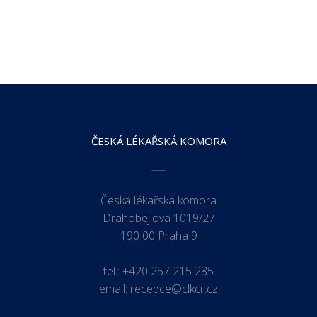
ČESKÁ LÉKAŘSKÁ KOMORA
Česká lékařská komora
Drahobejlova 1019/27
190 00 Praha 9
tel.:
+420 257 215 285
email:
recepce@clkcr.cz