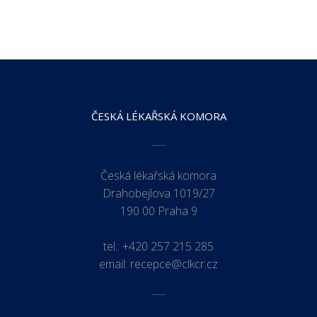
ČESKÁ LÉKAŘSKÁ KOMORA
Česká lékařská komora
Drahobejlova 1019/27
190 00 Praha 9
tel.:
+420 257 215 285
email:
recepce@clkcr.cz