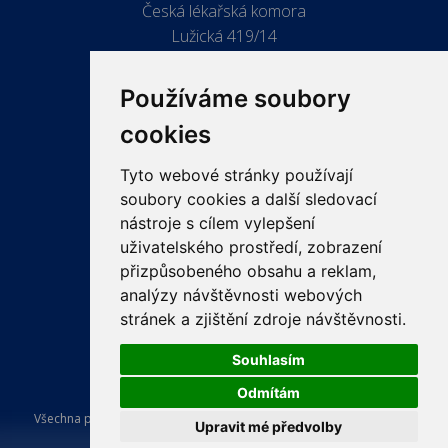
Česká lékařská komora
Lužická 419/14
779 00 Olomouc
Používáme soubory
cookies
Tyto webové stránky používají
ODKAZY
soubory cookies a další sledovací
PRO LÉKAŘE
nástroje s cílem vylepšení
uživatelského prostředí, zobrazení
PRO VEŘEJNOST
přizpůsobeného obsahu a reklam,
VZDĚLÁVÁNÍ
analýzy návštěvnosti webových
stránek a zjištění zdroje návštěvnosti.
Souhlasím
Odmítám
Všechna práva vyhrazena Česká lékařská komora. Tvorba a provoz
Upravit mé předvolby
webu:
ISSA CZECH s.r.o.
.