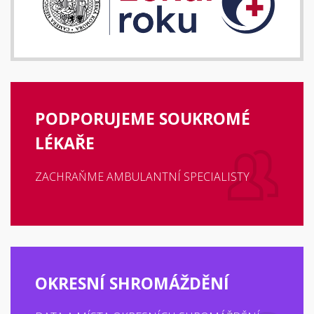
PODPORUJEME SOUKROMÉ
LÉKAŘE
ZACHRAŇME AMBULANTNÍ SPECIALISTY
OKRESNÍ SHROMÁŽDĚNÍ