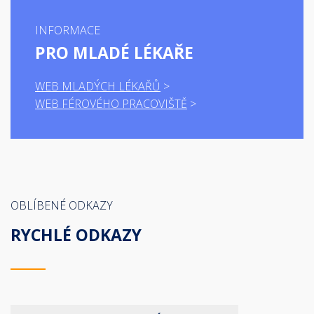
INFORMACE
PRO MLADÉ LÉKAŘE
WEB MLADÝCH LÉKAŘŮ
WEB FÉROVÉHO PRACOVIŠTĚ
OBLÍBENÉ ODKAZY
RYCHLÉ ODKAZY