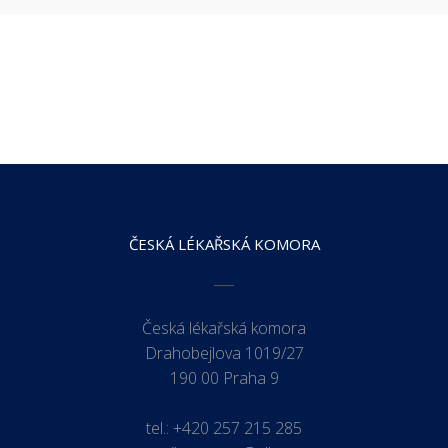
ČESKÁ LÉKAŘSKÁ KOMORA
Česká lékařská komora
Drahobejlova 1019/27
190 00 Praha 9
tel.:
+420 257 215 285