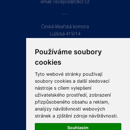
email:
recepce@clkcr.cz
Česká lékařská komora
Lužická 419/14
779 00 Olomouc
Používáme soubory
cookies
Tyto webové stránky používají
ODKAZY
soubory cookies a další sledovací
PRO LÉKAŘE
nástroje s cílem vylepšení
uživatelského prostředí, zobrazení
PRO VEŘEJNOST
přizpůsobeného obsahu a reklam,
VZDĚLÁVÁNÍ
analýzy návštěvnosti webových
stránek a zjištění zdroje návštěvnosti.
Souhlasím