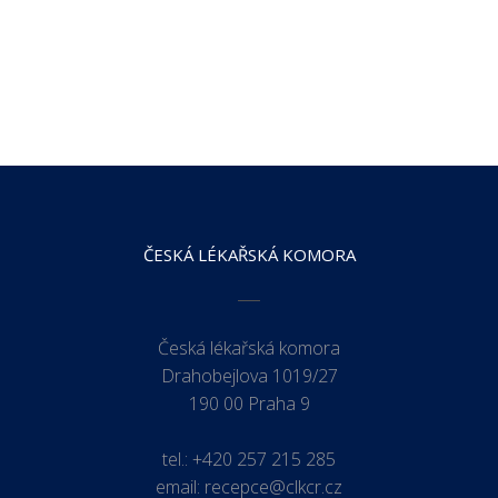
ČESKÁ LÉKAŘSKÁ KOMORA
Česká lékařská komora
Drahobejlova 1019/27
190 00 Praha 9
tel.:
+420 257 215 285
email:
recepce@clkcr.cz