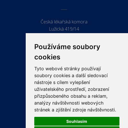
Česká lékařská komora
Lužická 419/14
779 00 Olomouc
Používáme soubory
cookies
Tyto webové stránky používají
ODKAZY
soubory cookies a další sledovací
PRO LÉKAŘE
nástroje s cílem vylepšení
uživatelského prostředí, zobrazení
PRO VEŘEJNOST
přizpůsobeného obsahu a reklam,
VZDĚLÁVÁNÍ
analýzy návštěvnosti webových
stránek a zjištění zdroje návštěvnosti.
Souhlasím