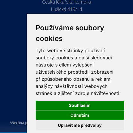
Česká lékařská komora
Lužická 419/14
779 00 Olomouc
Používáme soubory
cookies
Tyto webové stránky používají
ODKAZY
soubory cookies a další sledovací
PRO LÉKAŘE
nástroje s cílem vylepšení
uživatelského prostředí, zobrazení
PRO VEŘEJNOST
přizpůsobeného obsahu a reklam,
VZDĚLÁVÁNÍ
analýzy návštěvnosti webových
stránek a zjištění zdroje návštěvnosti.
Souhlasím
Odmítám
Všechna práva vyhrazena Česká lékařská komora. Tvorba a provoz
Upravit mé předvolby
webu:
ISSA CZECH s.r.o.
.