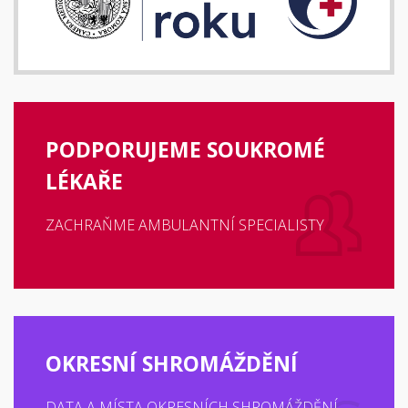
PODPORUJEME SOUKROMÉ
LÉKAŘE
ZACHRAŇME AMBULANTNÍ SPECIALISTY
OKRESNÍ SHROMÁŽDĚNÍ
DATA A MÍSTA OKRESNÍCH SHROMÁŽDĚNÍ