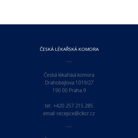
ČESKÁ LÉKAŘSKÁ KOMORA
Česká lékařská komora
Drahobejlova 1019/27
190 00 Praha 9
tel.:
+420 257 215 285
email:
recepce@clkcr.cz