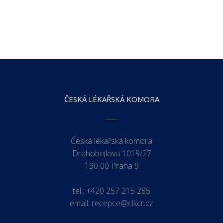
ČESKÁ LÉKAŘSKÁ KOMORA
Česká lékařská komora
Drahobejlova 1019/27
190 00 Praha 9
tel.:
+420 257 215 285
email:
recepce@clkcr.cz