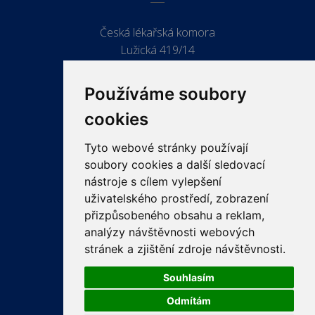
Česká lékařská komora
Lužická 419/14
779 00 Olomouc
Používáme soubory
cookies
Tyto webové stránky používají
ODKAZY
soubory cookies a další sledovací
PRO LÉKAŘE
nástroje s cílem vylepšení
uživatelského prostředí, zobrazení
PRO VEŘEJNOST
přizpůsobeného obsahu a reklam,
VZDĚLÁVÁNÍ
analýzy návštěvnosti webových
stránek a zjištění zdroje návštěvnosti.
Souhlasím
Odmítám