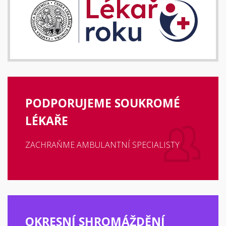
PODPORUJEME SOUKROMÉ
LÉKAŘE
ZACHRAŇME AMBULANTNÍ SPECIALISTY
OKRESNÍ SHROMÁŽDĚNÍ