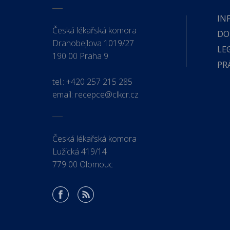
IN
Česká lékařská komora
DO
Drahobejlova 1019/27
LE
190 00 Praha 9
PR
tel.:
+420 257 215 285
email:
recepce@clkcr.cz
Česká lékařská komora
Lužická 419/14
779 00 Olomouc