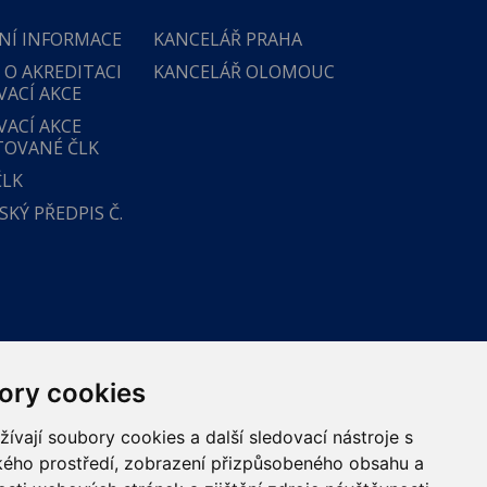
NÍ INFORMACE
KANCELÁŘ PRAHA
 O AKREDITACI
KANCELÁŘ OLOMOUC
VACÍ AKCE
VACÍ AKCE
TOVANÉ ČLK
ČLK
KÝ PŘEDPIS Č.
ory cookies
vají soubory cookies a další sledovací nástroje s
ského prostředí, zobrazení přizpůsobeného obsahu a