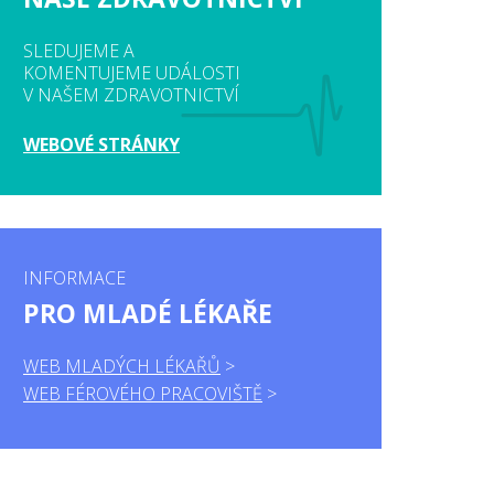
SLEDUJEME A
KOMENTUJEME UDÁLOSTI
V NAŠEM ZDRAVOTNICTVÍ
WEBOVÉ STRÁNKY
INFORMACE
PRO MLADÉ LÉKAŘE
WEB MLADÝCH LÉKAŘŮ
WEB FÉROVÉHO PRACOVIŠTĚ