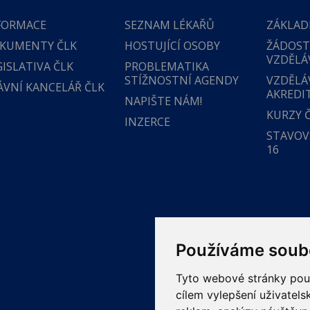
FORMACE
SEZNAM LÉKAŘŮ
ZÁKLAD
KUMENTY ČLK
HOSTUJÍCÍ OSOBY
ŽÁDOST
VZDĚLÁ
GISLATIVA ČLK
PROBLEMATIKA
STÍŽNOSTNÍ AGENDY
VZDĚLÁ
ÁVNÍ KANCELÁŘ ČLK
AKREDI
NAPIŠTE NÁM!
KURZY 
INZERCE
STAVOVS
16
Používáme soub
Tyto webové stránky použí
cílem vylepšení uživatel