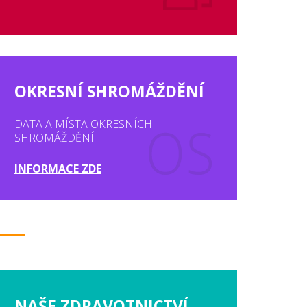
OKRESNÍ SHROMÁŽDĚNÍ
DATA A MÍSTA OKRESNÍCH
SHROMÁŽDĚNÍ
INFORMACE ZDE
NAŠE ZDRAVOTNICTVÍ