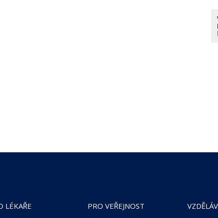
O LÉKAŘE
PRO VEŘEJNOST
VZDĚLÁV