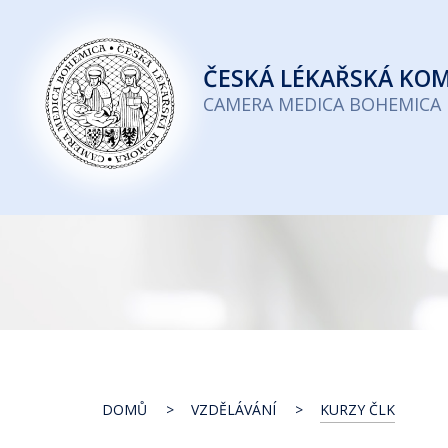
Česká
lékařská
ČESKÁ
LÉKAŘSKÁ KO
komora
CAMERA MEDICA BOHEMICA
DOMŮ
VZDĚLÁVÁNÍ
KURZY ČLK