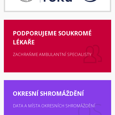
PODPORUJEME SOUKROMÉ
LÉKAŘE
ZACHRAŇME AMBULANTNÍ SPECIALISTY
OKRESNÍ SHROMÁŽDĚNÍ
DATA A MÍSTA OKRESNÍCH SHROMÁŽDĚNÍ