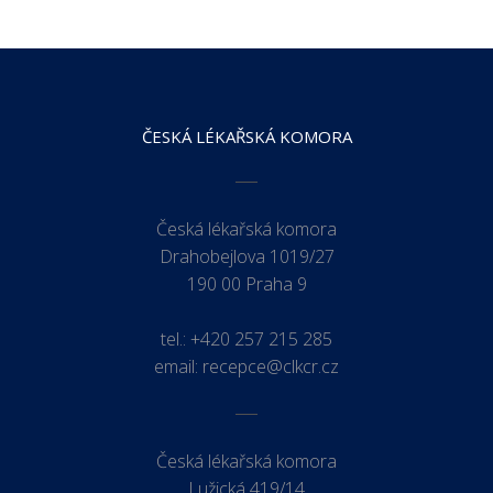
ČESKÁ LÉKAŘSKÁ KOMORA
Česká lékařská komora
Drahobejlova 1019/27
190 00 Praha 9
tel.:
+420 257 215 285
email:
recepce@clkcr.cz
Česká lékařská komora
Lužická 419/14