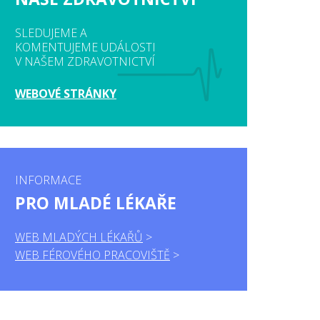
SLEDUJEME A
KOMENTUJEME UDÁLOSTI
V NAŠEM ZDRAVOTNICTVÍ
WEBOVÉ STRÁNKY
INFORMACE
PRO MLADÉ LÉKAŘE
WEB MLADÝCH LÉKAŘŮ
WEB FÉROVÉHO PRACOVIŠTĚ