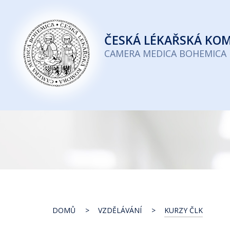
Česká
lékařská
ČESKÁ
LÉKAŘSKÁ KO
komora
CAMERA MEDICA BOHEMICA
DOMŮ
VZDĚLÁVÁNÍ
KURZY ČLK