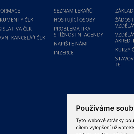
FORMACE
SEZNAM LÉKAŘŮ
ZÁKLAD
KUMENTY ČLK
HOSTUJÍCÍ OSOBY
ŽÁDOST
VZDĚLÁ
GISLATIVA ČLK
PROBLEMATIKA
STÍŽNOSTNÍ AGENDY
VZDĚLÁ
ÁVNÍ KANCELÁŘ ČLK
AKREDI
NAPIŠTE NÁM!
KURZY 
INZERCE
STAVOVS
16
Používáme soub
Tyto webové stránky použí
cílem vylepšení uživatel