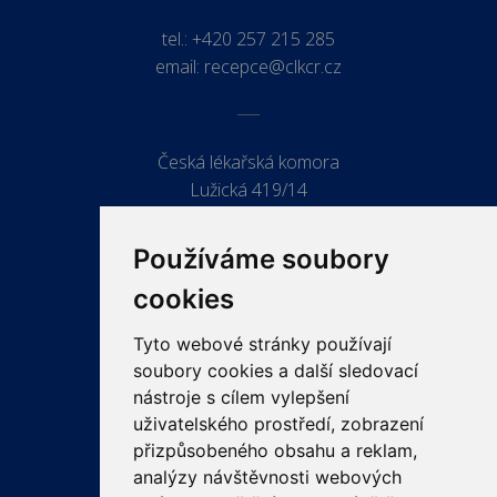
tel.:
+420 257 215 285
email:
recepce@clkcr.cz
Česká lékařská komora
Lužická 419/14
779 00 Olomouc
Používáme soubory
cookies
Tyto webové stránky používají
ODKAZY
soubory cookies a další sledovací
PRO LÉKAŘE
nástroje s cílem vylepšení
uživatelského prostředí, zobrazení
PRO VEŘEJNOST
přizpůsobeného obsahu a reklam,
VZDĚLÁVÁNÍ
analýzy návštěvnosti webových