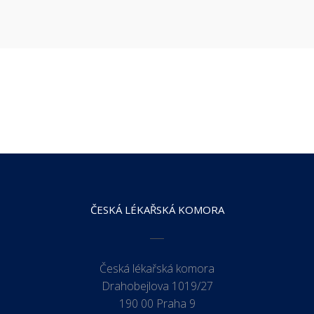
ČESKÁ LÉKAŘSKÁ KOMORA
Česká lékařská komora
Drahobejlova 1019/27
190 00 Praha 9