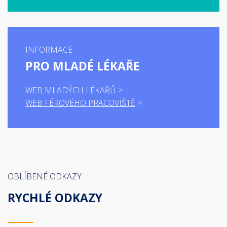
INFORMACE
PRO MLADÉ LÉKAŘE
WEB MLADÝCH LÉKAŘŮ
WEB FÉROVÉHO PRACOVIŠTĚ
OBLÍBENÉ ODKAZY
RYCHLÉ ODKAZY