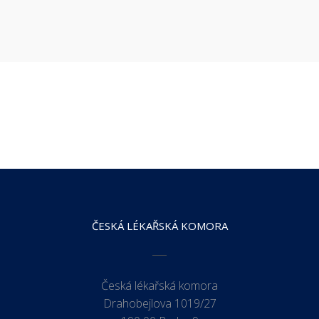
ČESKÁ LÉKAŘSKÁ KOMORA
Česká lékařská komora
Drahobejlova 1019/27