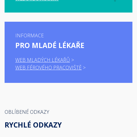
INFORMACE
PRO MLADÉ LÉKAŘE
WEB MLADÝCH LÉKAŘŮ
WEB FÉROVÉHO PRACOVIŠTĚ
OBLÍBENÉ ODKAZY
RYCHLÉ ODKAZY