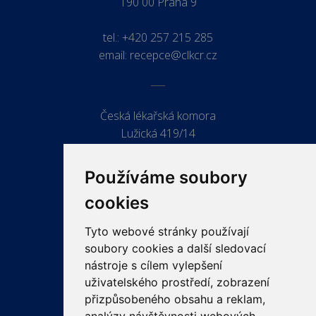
190 00 Praha 9
tel.:
+420 257 215 285
email:
recepce@clkcr.cz
Česká lékařská komora
Lužická 419/14
779 00 Olomouc
Používáme soubory
cookies
Tyto webové stránky používají
ODKAZY
soubory cookies a další sledovací
PRO LÉKAŘE
nástroje s cílem vylepšení
uživatelského prostředí, zobrazení
PRO VEŘEJNOST
přizpůsobeného obsahu a reklam,
VZDĚLÁVÁNÍ