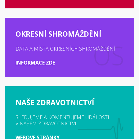
OKRESNÍ SHROMÁŽDĚNÍ
DATA A MÍSTA OKRESNÍCH SHROMÁŽDĚNÍ
INFORMACE ZDE
NAŠE ZDRAVOTNICTVÍ
SLEDUJEME A KOMENTUJEME UDÁLOSTI
V NAŠEM ZDRAVOTNICTVÍ
WEBOVÉ STRÁNKY