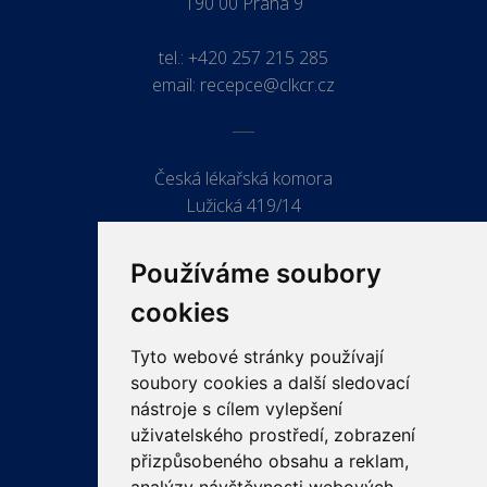
190 00 Praha 9
tel.:
+420 257 215 285
email:
recepce@clkcr.cz
Česká lékařská komora
Lužická 419/14
779 00 Olomouc
Používáme soubory
cookies
Tyto webové stránky používají
ODKAZY
soubory cookies a další sledovací
PRO LÉKAŘE
nástroje s cílem vylepšení
uživatelského prostředí, zobrazení
PRO VEŘEJNOST
přizpůsobeného obsahu a reklam,
VZDĚLÁVÁNÍ