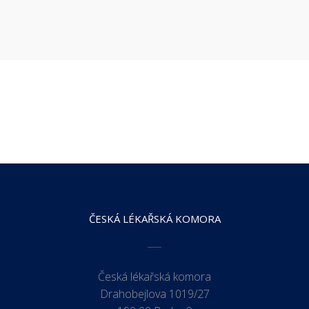
ČESKÁ LÉKAŘSKÁ KOMORA
Česká lékařská komora
Drahobejlova 1019/27