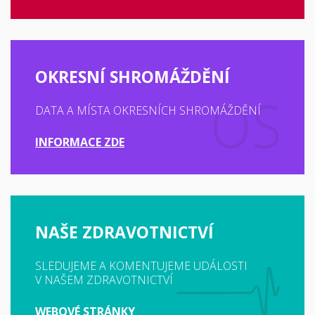
OKRESNÍ SHROMÁŽDĚNÍ
DATA A MÍSTA OKRESNÍCH SHROMÁŽDĚNÍ
INFORMACE ZDE
NAŠE ZDRAVOTNICTVÍ
SLEDUJEME A KOMENTUJEME UDÁLOSTI
V NAŠEM ZDRAVOTNICTVÍ
WEBOVÉ STRÁNKY