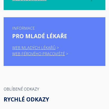
INFORMACE
PRO MLADÉ LÉKAŘE
WEB MLADÝCH LÉKAŘŮ
WEB FÉROVÉHO PRACOVIŠTĚ
OBLÍBENÉ ODKAZY
RYCHLÉ ODKAZY