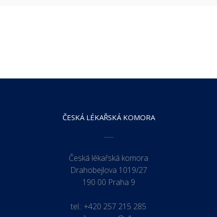
ČESKÁ LÉKAŘSKÁ KOMORA
Česká lékařská komora
Drahobejlova 1019/27
190 00 Praha 9
tel.:
+420 257 215 285