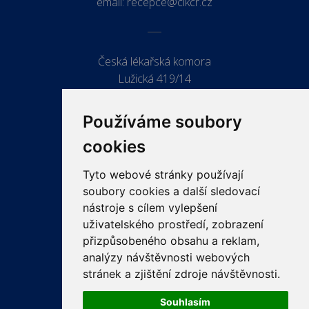
email:
recepce@clkcr.cz
Česká lékařská komora
Lužická 419/14
779 00 Olomouc
Používáme soubory
cookies
Tyto webové stránky používají
ODKAZY
soubory cookies a další sledovací
PRO LÉKAŘE
nástroje s cílem vylepšení
uživatelského prostředí, zobrazení
PRO VEŘEJNOST
přizpůsobeného obsahu a reklam,
VZDĚLÁVÁNÍ
analýzy návštěvnosti webových
stránek a zjištění zdroje návštěvnosti.
Souhlasím