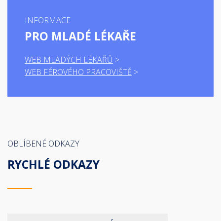
INFORMACE
PRO MLADÉ LÉKAŘE
WEB MLADÝCH LÉKAŘŮ
WEB FÉROVÉHO PRACOVIŠTĚ
OBLÍBENÉ ODKAZY
RYCHLÉ ODKAZY