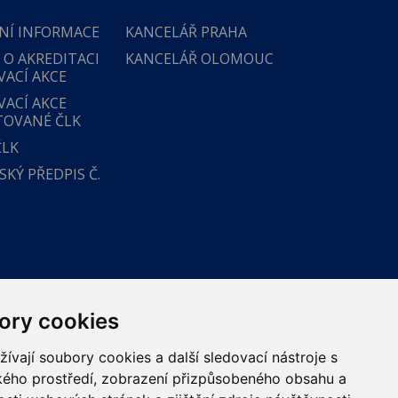
NÍ INFORMACE
KANCELÁŘ PRAHA
 O AKREDITACI
KANCELÁŘ OLOMOUC
VACÍ AKCE
VACÍ AKCE
TOVANÉ ČLK
ČLK
KÝ PŘEDPIS Č.
ory cookies
vají soubory cookies a další sledovací nástroje s
ského prostředí, zobrazení přizpůsobeného obsahu a