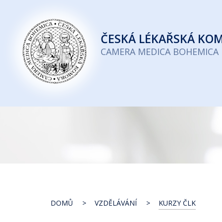
Česká
lékařská
ČESKÁ
LÉKAŘSKÁ KO
komora
CAMERA MEDICA BOHEMICA
DOMŮ
VZDĚLÁVÁNÍ
KURZY ČLK