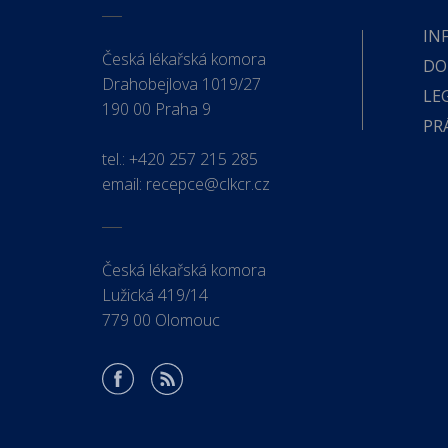
IN
Česká lékařská komora
DO
Drahobejlova 1019/27
LE
190 00 Praha 9
PR
tel.:
+420 257 215 285
email:
recepce@clkcr.cz
Česká lékařská komora
Lužická 419/14
779 00 Olomouc