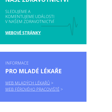
SLEDUJEME A
KOMENTUJEME UDÁLOSTI
V NAŠEM ZDRAVOTNICTVÍ
WEBOVÉ STRÁNKY
INFORMACE
PRO MLADÉ LÉKAŘE
WEB MLADÝCH LÉKAŘŮ
WEB FÉROVÉHO PRACOVIŠTĚ