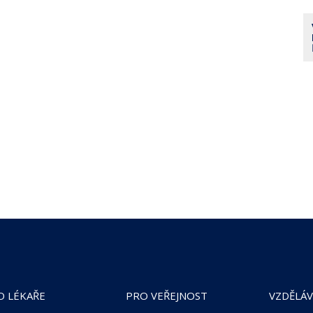
O LÉKAŘE
PRO VEŘEJNOST
VZDĚLÁV