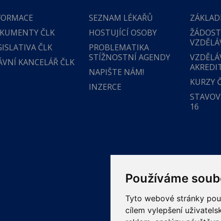
FORMACE
SEZNAM LÉKAŘŮ
ZÁKLAD
KUMENTY ČLK
HOSTUJÍCÍ OSOBY
ŽÁDOST
VZDĚLÁ
GISLATIVA ČLK
PROBLEMATIKA
STÍŽNOSTNÍ AGENDY
VZDĚLÁ
ÁVNÍ KANCELÁŘ ČLK
AKREDI
NAPIŠTE NÁM!
KURZY 
INZERCE
STAVOVS
16
Používáme soub
Tyto webové stránky použí
cílem vylepšení uživatel