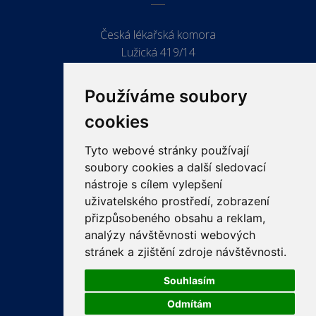
Česká lékařská komora
Lužická 419/14
779 00 Olomouc
Používáme soubory
cookies
Tyto webové stránky používají
ODKAZY
soubory cookies a další sledovací
PRO LÉKAŘE
nástroje s cílem vylepšení
uživatelského prostředí, zobrazení
PRO VEŘEJNOST
přizpůsobeného obsahu a reklam,
VZDĚLÁVÁNÍ
analýzy návštěvnosti webových
stránek a zjištění zdroje návštěvnosti.
Souhlasím
Odmítám