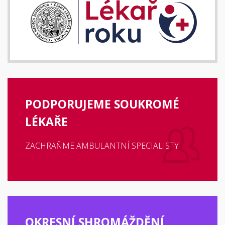
PODPORUJEME SOUKROMÉ
LÉKAŘE
ZACHRAŇME AMBULANTNÍ SPECIALISTY
OKRESNÍ SHROMÁŽDĚNÍ