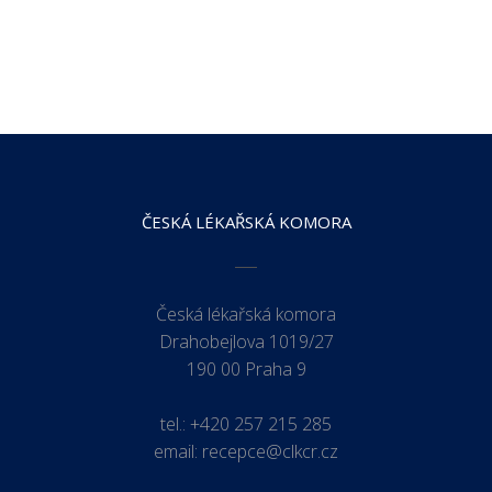
ČESKÁ LÉKAŘSKÁ KOMORA
Česká lékařská komora
Drahobejlova 1019/27
190 00 Praha 9
tel.:
+420 257 215 285
email:
recepce@clkcr.cz