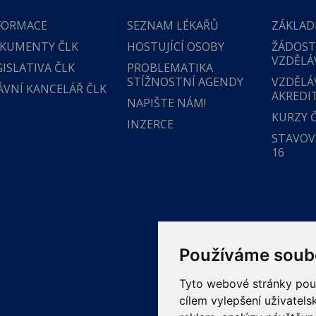
FORMACE
SEZNAM LÉKAŘŮ
ZÁKLAD
KUMENTY ČLK
HOSTUJÍCÍ OSOBY
ŽÁDOST
VZDĚLÁ
GISLATIVA ČLK
PROBLEMATIKA
STÍŽNOSTNÍ AGENDY
VZDĚLÁ
ÁVNÍ KANCELÁŘ ČLK
AKREDI
NAPIŠTE NÁM!
KURZY 
INZERCE
STAVOVS
16
Používáme soub
Tyto webové stránky použí
cílem vylepšení uživatel