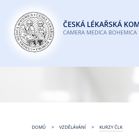
Česká
lékařská
ČESKÁ
LÉKAŘSKÁ KO
komora
CAMERA MEDICA BOHEMICA
DOMŮ
VZDĚLÁVÁNÍ
KURZY ČLK