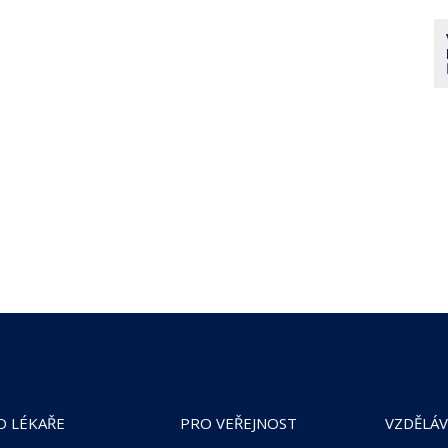
O LÉKAŘE
PRO VEŘEJNOST
VZDĚLÁV