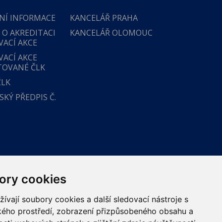
NÍ INFORMACE
KANCELÁŘ PRAHA
 O AKREDITACI
KANCELÁŘ OLOMOUC
VACÍ AKCE
VACÍ AKCE
TOVANÉ ČLK
ČLK
KÝ PŘEDPIS Č.
ory cookies
vají soubory cookies a další sledovací nástroje s
ského prostředí, zobrazení přizpůsobeného obsahu a