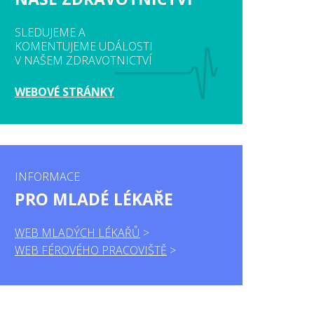
SLEDUJEME A
KOMENTUJEME UDÁLOSTI
V NAŠEM ZDRAVOTNICTVÍ
WEBOVÉ STRÁNKY
INFORMACE
PRO MLADÉ LÉKAŘE
WEB MLADÝCH LÉKAŘŮ
WEB FÉROVÉHO PRACOVIŠTĚ