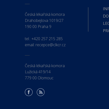
IN
Česká lékařská komora
DO
Drahobejlova 1019/27
LE
190 00 Praha 9
PR
tel.:
+420 257 215 285
email:
recepce@clkcr.cz
Česká lékařská komora
Lužická 419/14
779 00 Olomouc