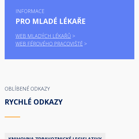
INFORMACE
PRO MLADÉ LÉKAŘE
WEB MLADÝCH LÉKAŘŮ
WEB FÉROVÉHO PRACOVIŠTĚ
OBLÍBENÉ ODKAZY
RYCHLÉ ODKAZY
KNIHOVNA ZDRAVOTNICKÉ LEGISLATIVY