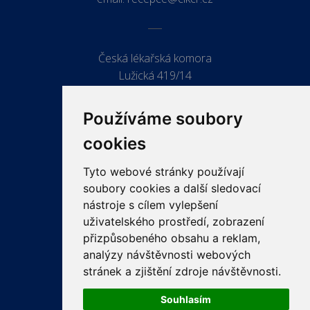
Česká lékařská komora
Lužická 419/14
779 00 Olomouc
Používáme soubory
cookies
Tyto webové stránky používají
ODKAZY
soubory cookies a další sledovací
PRO LÉKAŘE
nástroje s cílem vylepšení
uživatelského prostředí, zobrazení
PRO VEŘEJNOST
přizpůsobeného obsahu a reklam,
VZDĚLÁVÁNÍ
analýzy návštěvnosti webových
stránek a zjištění zdroje návštěvnosti.
Souhlasím