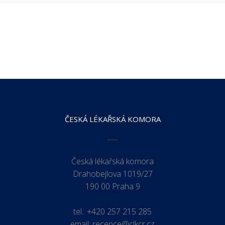
ČESKÁ LÉKAŘSKÁ KOMORA
Česká lékařská komora
Drahobejlova 1019/27
190 00 Praha 9
tel.:
+420 257 215 285
email:
recepce@clkcr.cz