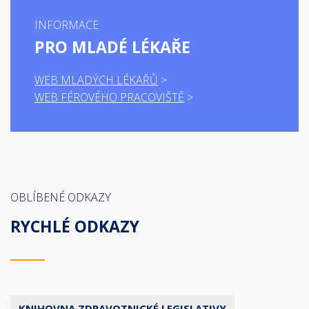
INFORMACE
PRO MLADÉ LÉKAŘE
WEB MLADÝCH LÉKAŘŮ
WEB FÉROVÉHO PRACOVIŠTĚ
OBLÍBENÉ ODKAZY
RYCHLÉ ODKAZY
KNIHOVNA ZDRAVOTNICKÉ LEGISLATIVY