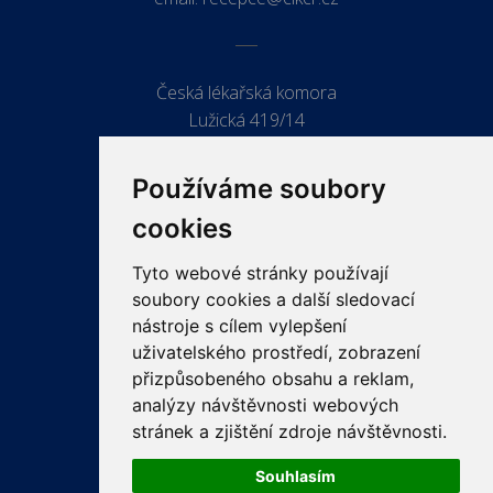
Česká lékařská komora
Lužická 419/14
779 00 Olomouc
Používáme soubory
cookies
Tyto webové stránky používají
ODKAZY
soubory cookies a další sledovací
PRO LÉKAŘE
nástroje s cílem vylepšení
uživatelského prostředí, zobrazení
PRO VEŘEJNOST
přizpůsobeného obsahu a reklam,
VZDĚLÁVÁNÍ
analýzy návštěvnosti webových
stránek a zjištění zdroje návštěvnosti.
Souhlasím