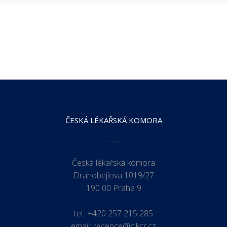
ČESKÁ LÉKAŘSKÁ KOMORA
Česká lékařská komora
Drahobejlova 1019/27
190 00 Praha 9
tel.:
+420 257 215 285
email:
recepce@clkcr.cz