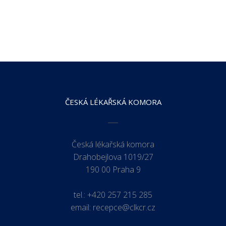
ČESKÁ LÉKAŘSKÁ KOMORA
Česká lékařská komora
Drahobejlova 1019/27
190 00 Praha 9
tel.:
+420 257 215 285
email:
recepce@clkcr.cz