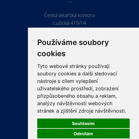
Česká lékařská komora
Lužická 419/14
779 00 Olomouc
Používáme soubory
cookies
Tyto webové stránky používají
ODKAZY
soubory cookies a další sledovací
PRO LÉKAŘE
nástroje s cílem vylepšení
uživatelského prostředí, zobrazení
PRO VEŘEJNOST
přizpůsobeného obsahu a reklam,
VZDĚLÁVÁNÍ
analýzy návštěvnosti webových
stránek a zjištění zdroje návštěvnosti.
Souhlasím
Odmítám