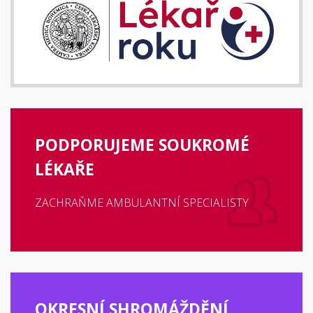
PODPORUJEME SOUKROMÉ
LÉKAŘE
ZACHRAŇME AMBULANTNÍ SPECIALISTY
OKRESNÍ SHROMÁŽDĚNÍ