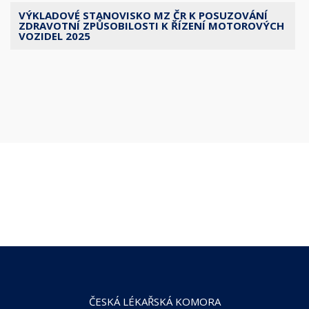
VÝKLADOVÉ STANOVISKO MZ ČR K POSUZOVÁNÍ
ZDRAVOTNÍ ZPŮSOBILOSTI K ŘÍZENÍ MOTOROVÝCH
VOZIDEL 2025
ČESKÁ LÉKAŘSKÁ KOMORA