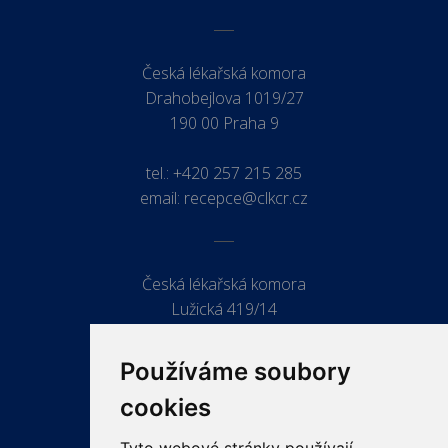
Česká lékařská komora
Drahobejlova 1019/27
190 00 Praha 9
tel.:
+420 257 215 285
email:
recepce@clkcr.cz
Česká lékařská komora
Lužická 419/14
779 00 Olomouc
Používáme soubory
cookies