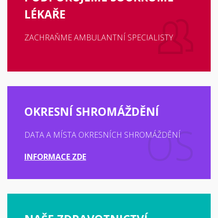
LÉKAŘE
ZACHRAŇME AMBULANTNÍ SPECIALISTY
OKRESNÍ SHROMÁŽDĚNÍ
DATA A MÍSTA OKRESNÍCH SHROMÁŽDĚNÍ
INFORMACE ZDE