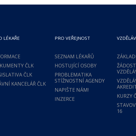
O LÉKAŘE
PRO VEŘEJNOST
VZDĚLÁV
FORMACE
SEZNAM LÉKAŘŮ
ZÁKLAD
KUMENTY ČLK
HOSTUJÍCÍ OSOBY
ŽÁDOST
VZDĚLÁ
GISLATIVA ČLK
PROBLEMATIKA
STÍŽNOSTNÍ AGENDY
VZDĚLÁ
ÁVNÍ KANCELÁŘ ČLK
AKREDI
NAPIŠTE NÁM!
KURZY 
INZERCE
STAVOVS
16