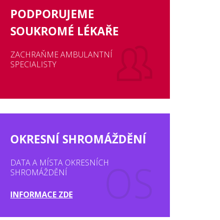
PODPORUJEME
SOUKROMÉ LÉKAŘE
ZACHRAŇME AMBULANTNÍ
SPECIALISTY
OKRESNÍ SHROMÁŽDĚNÍ
DATA A MÍSTA OKRESNÍCH
SHROMÁŽDĚNÍ
INFORMACE ZDE