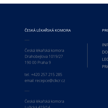
ČESKÁ LÉKAŘSKÁ KOMORA
PR
IN
Česká lékařská komora
DO
Drahobejlova 1019/27
LE
190 00 Praha 9
PR
tel.:
+420 257 215 285
email:
recepce@clkcr.cz
Česká lékařská komora
Lužická 419/14