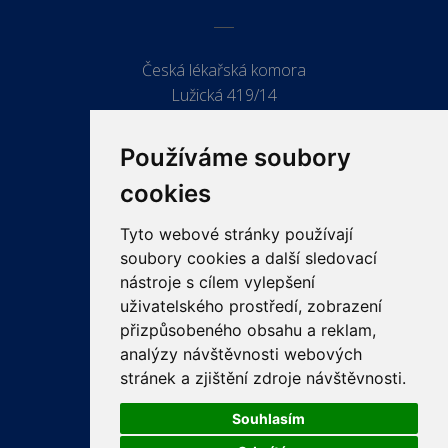
Česká lékařská komora
Lužická 419/14
779 00 Olomouc
Používáme soubory
cookies
Tyto webové stránky používají
ODKAZY
soubory cookies a další sledovací
PRO LÉKAŘE
nástroje s cílem vylepšení
uživatelského prostředí, zobrazení
PRO VEŘEJNOST
přizpůsobeného obsahu a reklam,
VZDĚLÁVÁNÍ
analýzy návštěvnosti webových
stránek a zjištění zdroje návštěvnosti.
Souhlasím