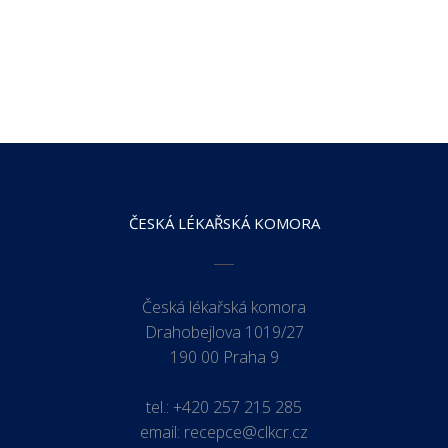
ČESKÁ LÉKAŘSKÁ KOMORA
Česká lékařská komora
Drahobejlova 1019/27
190 00 Praha 9
tel.:
+420 257 215 285
email:
recepce@clkcr.cz