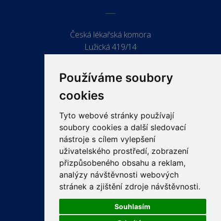
Česká lékařská komora
Lužická 419/14
779 00 Olomouc
Používáme soubory
cookies
Tyto webové stránky používají
ODKAZY
soubory cookies a další sledovací
PRO LÉKAŘE
nástroje s cílem vylepšení
uživatelského prostředí, zobrazení
PRO VEŘEJNOST
přizpůsobeného obsahu a reklam,
VZDĚLÁVÁNÍ
analýzy návštěvnosti webových
stránek a zjištění zdroje návštěvnosti.
Souhlasím