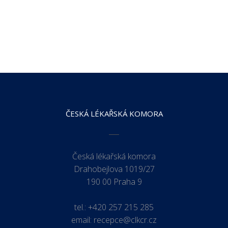
ČESKÁ LÉKAŘSKÁ KOMORA
Česká lékařská komora
Drahobejlova 1019/27
190 00 Praha 9
tel.:
+420 257 215 285
email:
recepce@clkcr.cz