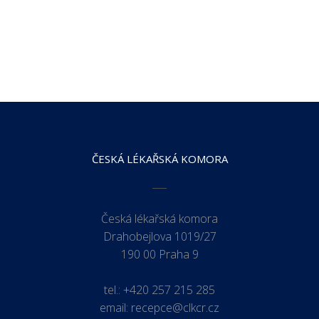
ČESKÁ LÉKAŘSKÁ KOMORA
Česká lékařská komora
Drahobejlova 1019/27
190 00 Praha 9
tel.:
+420 257 215 285
email:
recepce@clkcr.cz