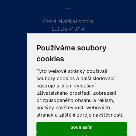
Česká lékařská komora
Lužická 419/14
779 00 Olomouc
Používáme soubory
cookies
Tyto webové stránky používají
ODKAZY
soubory cookies a další sledovací
PRO LÉKAŘE
nástroje s cílem vylepšení
uživatelského prostředí, zobrazení
PRO VEŘEJNOST
přizpůsobeného obsahu a reklam,
VZDĚLÁVÁNÍ
analýzy návštěvnosti webových
stránek a zjištění zdroje návštěvnosti.
Souhlasím