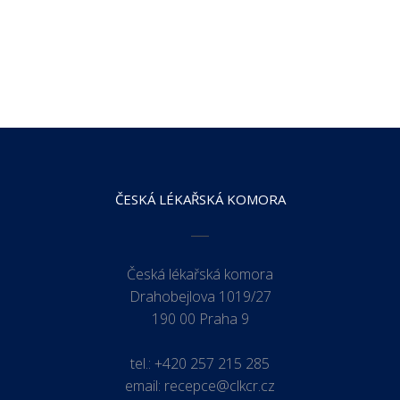
ČESKÁ LÉKAŘSKÁ KOMORA
Česká lékařská komora
Drahobejlova 1019/27
190 00 Praha 9
tel.:
+420 257 215 285
email:
recepce@clkcr.cz