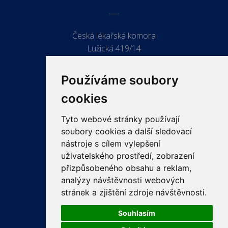
Česká lékařská komora
Lužická 419/14
779 00 Olomouc
Používáme soubory
cookies
Tyto webové stránky používají
ODKAZY
soubory cookies a další sledovací
PRO LÉKAŘE
nástroje s cílem vylepšení
uživatelského prostředí, zobrazení
PRO VEŘEJNOST
přizpůsobeného obsahu a reklam,
VZDĚLÁVÁNÍ
analýzy návštěvnosti webových
stránek a zjištění zdroje návštěvnosti.
Souhlasím