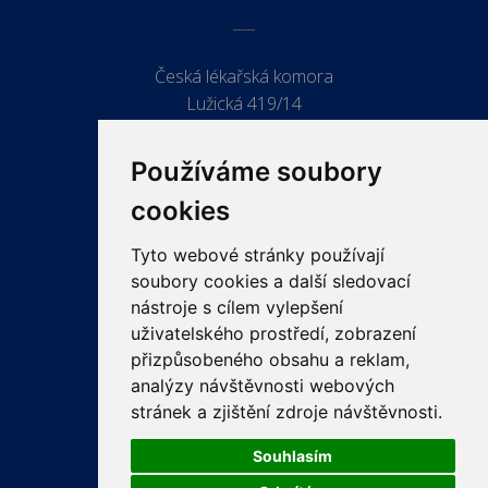
Česká lékařská komora
Lužická 419/14
779 00 Olomouc
Používáme soubory
cookies
Tyto webové stránky používají
ODKAZY
soubory cookies a další sledovací
PRO LÉKAŘE
nástroje s cílem vylepšení
uživatelského prostředí, zobrazení
PRO VEŘEJNOST
přizpůsobeného obsahu a reklam,
VZDĚLÁVÁNÍ
analýzy návštěvnosti webových
stránek a zjištění zdroje návštěvnosti.
Souhlasím