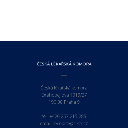
ČESKÁ LÉKAŘSKÁ KOMORA
Česká lékařská komora
Drahobejlova 1019/27
190 00 Praha 9
tel.:
+420 257 215 285
email:
recepce@clkcr.cz