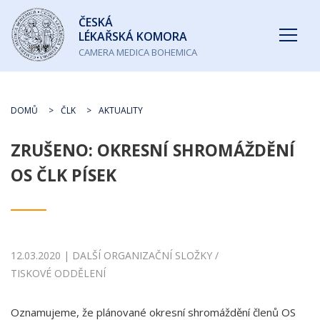
Česká
ČESKÁ
lékařská
LÉKAŘSKÁ KOMORA
komora
CAMERA MEDICA BOHEMICA
DOMŮ
ČLK
AKTUALITY
ZRUŠENO: OKRESNÍ SHROMÁŽDĚNÍ
OS ČLK PÍSEK
12.03.2020 | DALŠÍ ORGANIZAČNÍ SLOŽKY /
TISKOVÉ ODDĚLENÍ
Oznamujeme, že plánované okresní shromáždění členů OS