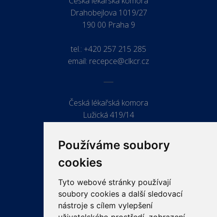
Česká lékařská komora
Drahobejlova 1019/27
190 00 Praha 9
tel.:
+420 257 215 285
email:
recepce@clkcr.cz
Česká lékařská komora
Lužická 419/14
779 00 Olomouc
Používáme soubory
cookies
Tyto webové stránky používají
ODKAZY
soubory cookies a další sledovací
PRO LÉKAŘE
nástroje s cílem vylepšení