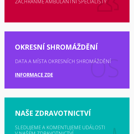
ZACHRAŇME AMBULANTNÍ SPECIALISTY
OKRESNÍ SHROMÁŽDĚNÍ
DATA A MÍSTA OKRESNÍCH SHROMÁŽDĚNÍ
INFORMACE ZDE
NAŠE ZDRAVOTNICTVÍ
SLEDUJEME A KOMENTUJEME UDÁLOSTI
V NAŠEM ZDRAVOTNICTVÍ