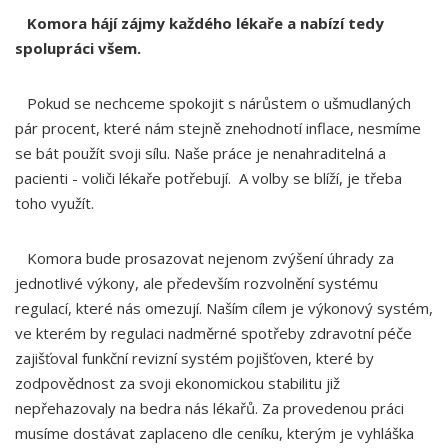
Komora hájí zájmy každého lékaře a nabízí tedy
spolupráci všem.
Pokud se nechceme spokojit s nárůstem o ušmudlaných
pár procent, které nám stejně znehodnotí inflace, nesmíme
se bát použít svoji sílu. Naše práce je nenahraditelná a
pacienti - voliči lékaře potřebují. A volby se blíží, je třeba
toho využít.
Komora bude prosazovat nejenom zvýšení úhrady za
jednotlivé výkony, ale především rozvolnění systému
regulací, které nás omezují. Naším cílem je výkonový systém,
ve kterém by regulaci nadměrné spotřeby zdravotní péče
zajišťoval funkční revizní systém pojišťoven, které by
zodpovědnost za svoji ekonomickou stabilitu již
nepřehazovaly na bedra nás lékařů. Za provedenou práci
musíme dostávat zaplaceno dle ceníku, kterým je vyhláška