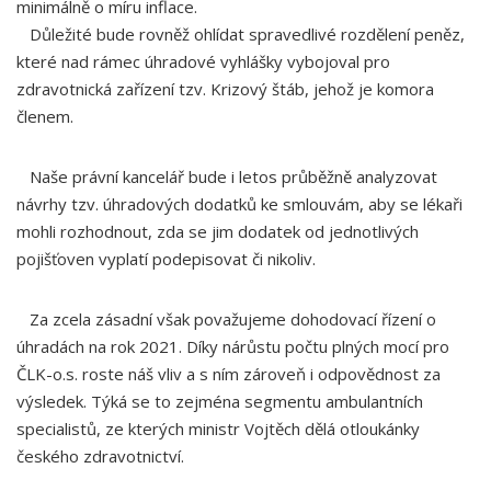
minimálně o míru inflace.
Důležité bude rovněž ohlídat spravedlivé rozdělení peněz,
které nad rámec úhradové vyhlášky vybojoval pro
zdravotnická zařízení tzv. Krizový štáb, jehož je komora
členem.
Naše právní kancelář bude i letos průběžně analyzovat
návrhy tzv. úhradových dodatků ke smlouvám, aby se lékaři
mohli rozhodnout, zda se jim dodatek od jednotlivých
pojišťoven vyplatí podepisovat či nikoliv.
Za zcela zásadní však považujeme dohodovací řízení o
úhradách na rok 2021. Díky nárůstu počtu plných mocí pro
ČLK-o.s. roste náš vliv a s ním zároveň i odpovědnost za
výsledek. Týká se to zejména segmentu ambulantních
specialistů, ze kterých ministr Vojtěch dělá otloukánky
českého zdravotnictví.