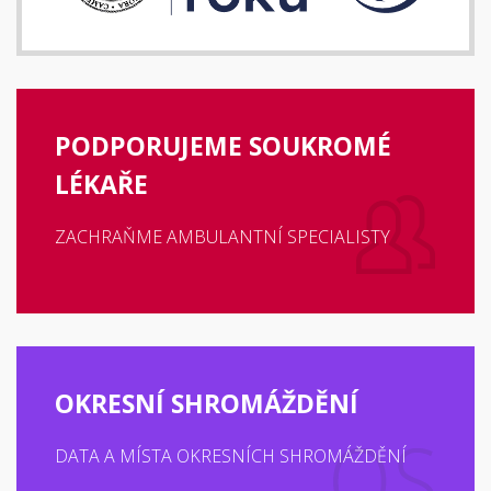
PODPORUJEME SOUKROMÉ
LÉKAŘE
ZACHRAŇME AMBULANTNÍ SPECIALISTY
OKRESNÍ SHROMÁŽDĚNÍ
DATA A MÍSTA OKRESNÍCH SHROMÁŽDĚNÍ