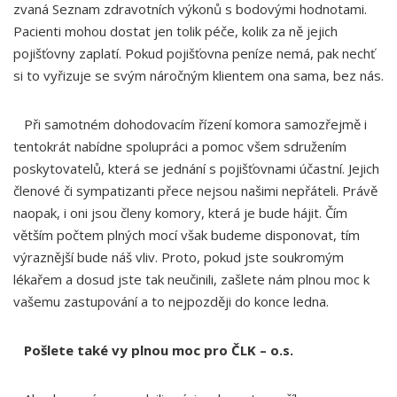
zvaná Seznam zdravotních výkonů s bodovými hodnotami.
Pacienti mohou dostat jen tolik péče, kolik za ně jejich
pojišťovny zaplatí. Pokud pojišťovna peníze nemá, pak nechť
si to vyřizuje se svým náročným klientem ona sama, bez nás.
Při samotném dohodovacím řízení komora samozřejmě i
tentokrát nabídne spolupráci a pomoc všem sdružením
poskytovatelů, která se jednání s pojišťovnami účastní. Jejich
členové či sympatizanti přece nejsou našimi nepřáteli. Právě
naopak, i oni jsou členy komory, která je bude hájit. Čím
větším počtem plných mocí však budeme disponovat, tím
výraznější bude náš vliv. Proto, pokud jste soukromým
lékařem a dosud jste tak neučinili, zašlete nám plnou moc k
vašemu zastupování a to nejpozději do konce ledna.
Pošlete také vy plnou moc pro ČLK – o.s.