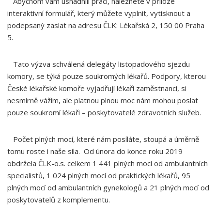
Abychom vám usnadnili práci, naleznete v příloze
interaktivní formulář, který můžete vyplnit, vytisknout a
podepsaný zaslat na adresu ČLK: Lékařská 2, 150 00 Praha
5.
Tato výzva schválená delegáty listopadového sjezdu
komory, se týká pouze soukromých lékařů. Podpory, kterou
České lékařské komoře vyjadřují lékaři zaměstnanci, si
nesmírně vážím, ale platnou plnou moc nám mohou poslat
pouze soukromí lékaři – poskytovatelé zdravotních služeb.
Počet plných mocí, které nám posíláte, stoupá a úměrně
tomu roste i naše síla. Od února do konce roku 2019
obdržela ČLK-o.s. celkem 1 441 plných mocí od ambulantních
specialistů, 1 024 plných mocí od praktických lékařů, 95
plných mocí od ambulantních gynekologů a 21 plných mocí od
poskytovatelů z komplementu.