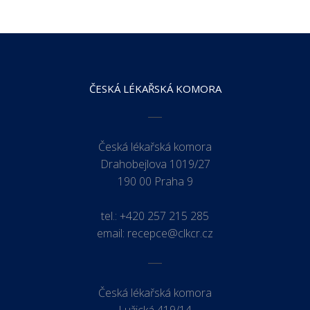
ČESKÁ LÉKAŘSKÁ KOMORA
Česká lékařská komora
Drahobejlova 1019/27
190 00 Praha 9
tel.:
+420 257 215 285
email:
recepce@clkcr.cz
Česká lékařská komora