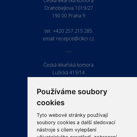
Česká lékařská komora
Drahobejlova 1019/27
190 00 Praha 9
tel.:
+420 257 215 285
email:
recepce@clkcr.cz
Česká lékařská komora
Lužická 419/14
779 00 Olomouc
Používáme soubory
cookies
Tyto webové stránky používají
ODKAZY
soubory cookies a další sledovací
PRO LÉKAŘE
nástroje s cílem vylepšení