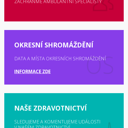
ZACHRAŇME AMBULANTNÍ SPECIALISTY
OKRESNÍ SHROMÁŽDĚNÍ
DATA A MÍSTA OKRESNÍCH SHROMÁŽDĚNÍ
INFORMACE ZDE
NAŠE ZDRAVOTNICTVÍ
SLEDUJEME A KOMENTUJEME UDÁLOSTI
V NAŠEM ZDRAVOTNICTVÍ