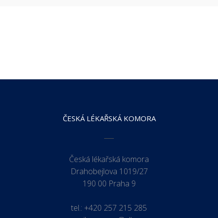
ČESKÁ LÉKAŘSKÁ KOMORA
Česká lékařská komora
Drahobejlova 1019/27
190 00 Praha 9
tel.:
+420 257 215 285