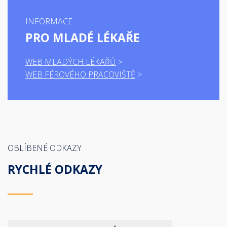
INFORMACE
PRO MLADÉ LÉKAŘE
WEB MLADÝCH LÉKAŘŮ
WEB FÉROVÉHO PRACOVIŠTĚ
OBLÍBENÉ ODKAZY
RYCHLÉ ODKAZY